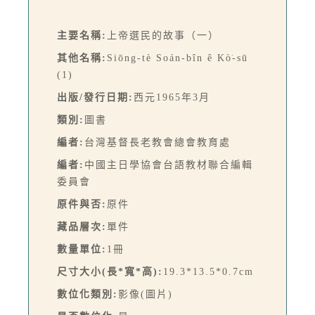
主要名稱:
上帝選民的故事（一）
其他名稱:
Siōng-tè Soán-bîn ê Kò͘-sū
(1)
出版/發行日期:
西元1965年3月
類別:
圖書
編者:
台灣基督長老教會總會教育處
編者:
中國主日學協會台語教材聯合編輯
委員會
原件與否:
原件
藏品層次:
單件
數量單位:
1冊
尺寸大小(長*寬*高):
19.3*13.5*0.7cm
數位化類別:
影像(圖片)