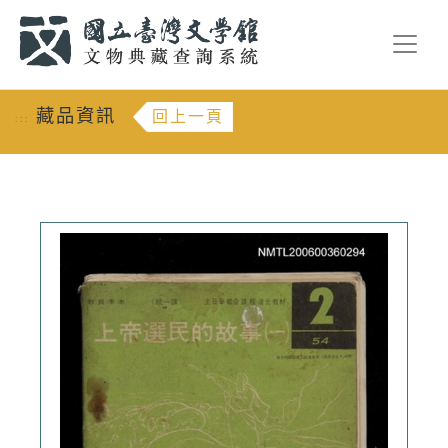
跳到主要內容
:::
藏品資訊
回上一頁
:::