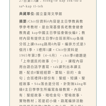
27日第13課：Siōng-tè kap Iok-su-a
saⁿ-kap tī-teh
典藏單位:
國立臺灣文學館
摘要:
Chit份資料ê內容是主日學教員教
學參考教材，是台灣基督長老教會總會
教育處 kap中國主日學協會做伙編ê；教
材內容有提供主日學ê合班崇拜kap各級
分班上課thang路用ê內容。編排方式是3
個月1季，1禮拜1課。Chit份資料是
1965年第2季（4~6月），chit季ê總題是
「上帝選民的故事（一）」。課程內容
用台語白話字書寫，ta̍k課列出本課主
題、配合ê聖經經節、要點、目的、金
句；合班禮拜ê部份有：聖經、短講、聖
經故事。Sòa落去是分班，針對無kâng年
級ê主日學學生所編寫各級教案，內容
有：聖經故事、暗唸金句、譬喻故事、
實物教材；若是初小級，路尾編排活動