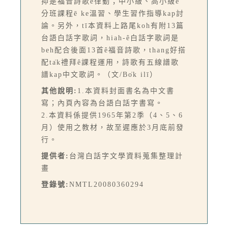
抑是福音詩歌ê律動；中小級、高小級ê
分班課程ē ke溫習、學生習作指導kap討
論。另外，tī本資料上路尾koh有附13篇
台語白話字歌詞，hiah-ê白話字歌詞是
beh配合後面13首ê福音詩歌，thang好搭
配ta̍k禮拜ê課程運用，詩歌有五線譜歌
譜kap中文歌詞。（文/Bo̍k ilī）
其他說明:
1.本資料封面書名為中文書
寫；內頁內容為台語白話字書寫。
2.本資料係提供1965年第2季（4、5、6
月）使用之教材，故至遲應於3月底前發
行。
提供者:
台灣白話字文學資料蒐集整理計
畫
登錄號:
NMTL20080360294