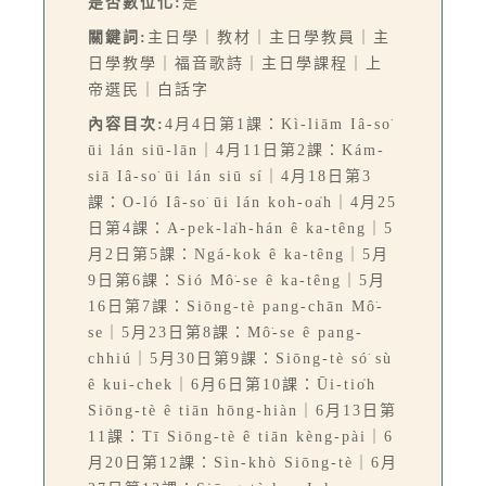
是否數位化:
是
關鍵詞:
主日學｜教材｜主日學教員｜主
日學教學｜福音歌詩｜主日學課程｜上
帝選民｜白話字
內容目次:
4月4日第1課：Kì-liām Iâ-so͘
ūi lán siū-lān｜4月11日第2課：Kám-
siā Iâ-so͘ ūi lán siū sí｜4月18日第3
課：O-ló Iâ-so͘ ūi lán koh-oa̍h｜4月25
日第4課：A-pek-la̍h-hán ê ka-têng｜5
月2日第5課：Ngá-kok ê ka-têng｜5月
9日第6課：Sió Mô͘-se ê ka-têng｜5月
16日第7課：Siōng-tè pang-chān Mô͘-
se｜5月23日第8課：Mô͘-se ê pang-
chhiú｜5月30日第9課：Siōng-tè só͘ sù
ê kui-chek｜6月6日第10課：Ūi-tio̍h
Siōng-tè ê tiān hōng-hiàn｜6月13日第
11課：Tī Siōng-tè ê tiān kèng-pài｜6
月20日第12課：Sìn-khò Siōng-tè｜6月