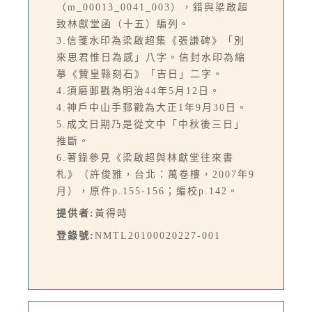
（m_00013_0041_003），錯與梁啟超
致林獻堂函（十五）編列。
3.信箋水印為梁啟超集《張謙碑》「別
來思君惟日為感」八字。信封水印為縮
摹《贊皇縣刻石》「吉日」二字。
4.須磨郵戳為明治44年5月12日。
4.神戶中山手郵戳為大正1年9月30日。
5.成文日期乃是從文中「中秋後三日」
推斷。
6.著錄參見《梁啟超與林獻堂往來書
札》（許俊雅，台北：萬卷樓，2007年9
月），原件p.155-156；編校p.142。
提供者:
黃得時
登錄號:
NMTL20100020227-001