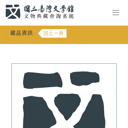
跳到主要內容
:::
藏品資訊
回上一頁
:::