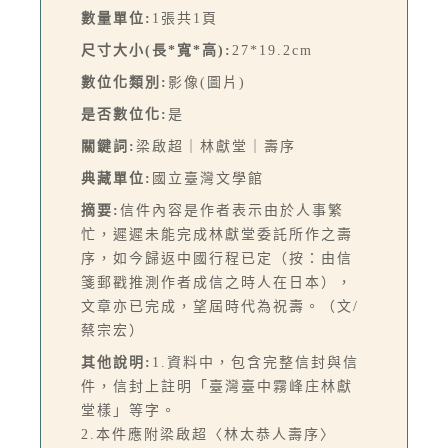
數量單位:
1張共1頁
尺寸大小(長*寬*高):
27*19.2cm
數位化類別:
影像(圖片)
是否數位化:
是
關鍵詞:
梁啟超｜林獻堂｜壽序
典藏單位:
國立臺灣文學館
摘要:
信件內容是作者表示由於人事繁
忙，遲遲未能完成林獻堂委託所作之壽
序，如今歸返中國行程已定（按：由信
箋郵戳推測作者成信之時人在日本），
文章亦已完成，望屆時代為祝壽。（文/
蔡宗宏）
其他說明:
1.資料中，包含完整信封與信
件，信封上註明「臺灣臺中霧峰庄林獻
堂樣」等字。
2.本件應附梁啟超〈林太恭人壽序〉