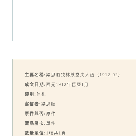
主要名稱:
梁思順致林獻堂夫人函（1912-02）
成文日期:
西元1912年舊曆1月
類別:
信札
寫信者:
梁思順
原件與否:
原件
藏品層次:
單件
數量單位:
1張共1頁