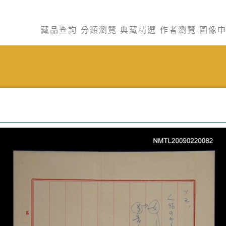
藏品查詢
分類瀏覽
典藏精選
作者瀏覽
圖像