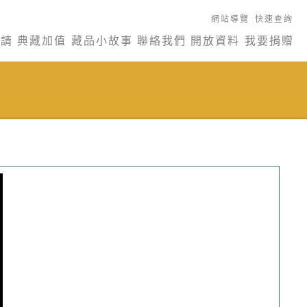
網站導覽
快速查詢
申請
典藏加值
藏品小故事
聯絡我們
開放資料
我要捐贈