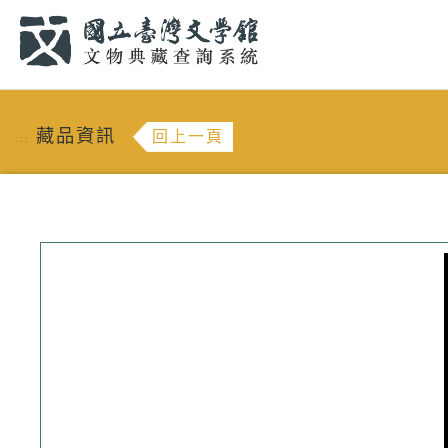
跳到主要內容
:::
藏品資訊
回上一頁
:::