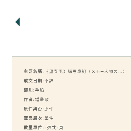
主要名稱:
《望春風》構思筆記（メモ─人物の…）
成文日期:
不詳
類別:
手稿
作者:
鍾肇政
原件與否:
原件
藏品層次:
單件
數量單位:
2張共2頁