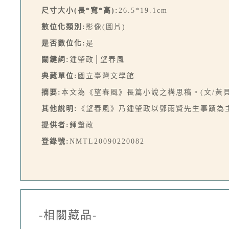
尺寸大小(長*寬*高):
26.5*19.1cm
數位化類別:
影像(圖片)
是否數位化:
是
關鍵詞:
鍾肇政│望春風
典藏單位:
國立臺灣文學館
摘要:
本文為《望春風》長篇小說之構思稿。(文/黃貝
其他說明:
《望春風》乃鍾肇政以鄧雨賢先生事蹟為主
提供者:
鍾肇政
登錄號:
NMTL20090220082
-相關藏品-