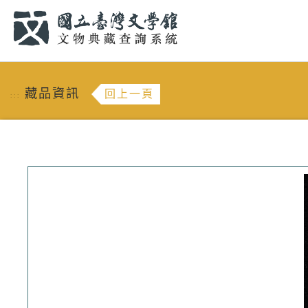
跳到主要內容
:::
藏品資訊
回上一頁
:::