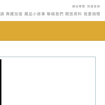
網站導覽
快速查詢
申請
典藏加值
藏品小故事
聯絡我們
開放資料
我要捐贈