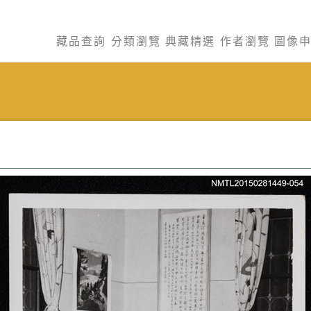
藏品查詢
分類瀏覽
典藏精選
作者瀏覽
圖像