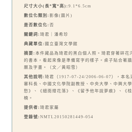
尺寸大小(長*寬*高):
9.1*6.5cm
數位化類別:
影像(圖片)
是否數位化:
否
關鍵詞:
琦君｜潘希珍
典藏單位:
國立臺灣文學館
摘要:
本件藏品為琦君的黑白個人照。琦君穿著碎花
的書本，看起來像是準備寫字的樣子。桌子貼合著
曆及字畫。（文／黃昭雪）
其他說明:
琦君（1917-07-24/2006-06-
審科長、中國文化學院副教授、中央大學、中興大
愁》、《細雨燈花落》、《留予他年說夢痕》、《
楠。
提供者:
琦君家屬
登錄號:
NMTL20150281449-054