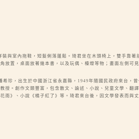
洋裝與室內拖鞋，短髮俐落蓬鬆。琦君坐在木頭椅上，雙手靠著
牆角放置，桌面放著幾本書，以及玩偶、檯燈等物；畫面左側可
07），本名潘希珍，出生於中國浙江省永嘉縣，1949年隨國民政府來
學教授。創作文類豐富，包含散文、論述、小說、兒童文學、翻
桂花雨》、小說《橘子紅了》等。琦君來台後，因文學發表而與