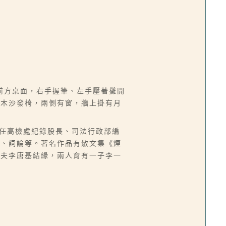
前方桌面，右手握筆、左手壓著攤開
見木沙發椅，兩側有窗，牆上掛有月
台，曾任高檢處紀錄股長、司法行政部編
譯、詞論等。著名作品有散文集《煙
丈夫李唐基結緣，兩人育有一子李一