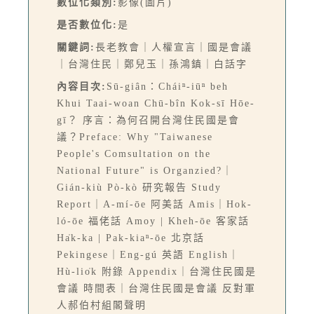
數位化類別:
影像(圖片)
是否數位化:
是
關鍵詞:
長老教會｜人權宣言｜國是會議
｜台灣住民｜鄭兒玉｜孫鴻鎮｜白話字
內容目次:
Sū-giân：Cháiⁿ-iūⁿ beh
Khui Taai-woan Chū-bîn Kok-sī Hōe-
gī？ 序言：為何召開台灣住民國是會
議？Preface: Why "Taiwanese
People's Comsultation on the
National Future" is Organzied?｜
Gián-kiù Pò-kò 研究報告 Study
Report｜A-mí-ōe 阿美話 Amis｜Hok-
ló-ōe 福佬話 Amoy | Kheh-ōe 客家話
Ha̍k-ka | Pak-kiaⁿ-ōe 北京話
Pekingese｜Eng-gú 英語 English｜
Hù-lio̍k 附錄 Appendix｜台灣住民國是
會議 時間表｜台灣住民國是會議 反對軍
人郝伯村組閣聲明