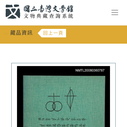
跳到主要內容
:::
藏品資訊
回上一頁
:::