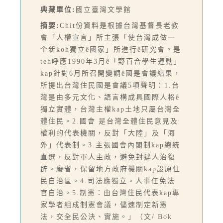
典藏單位:
國立臺灣文學館
摘要:
Chit份資料是根據台灣基督長老教
會「人權宣言」所主張「使台灣成做一
个新koh獨立ê國家」所進行ê研究會。是
teh呼應1990年3月ê「野百合學生運動」
kap針對6月所召開變調ê國是會議結果，
所提出台灣住民國是會議5項聲明：1.台
灣是由多元文化、語言構成具國際人格ê
獨立實體，台灣主權kap土地只屬台灣全
體住民。2.國會 是台灣全體住民意見及
權利的代表機關，反對「大陸」及「海
外」代表制。3.主張國會內閣制kap總統
直選，反對軍人主政，避免封建人治復
辟。廢省，保留地方政府機關kap設原住
民自治區。4.司法應獨立。人事任免法
官自治。5.制憲：由台灣住民代表kap專
家學者組成制憲會議，儘速制定新憲
法，交全民公決、實施。」（文/ Bo̍k