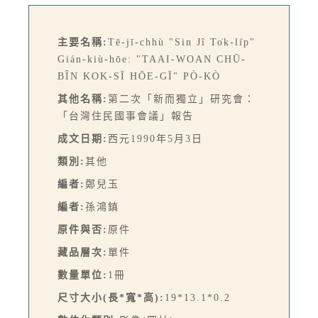
主要名稱:
Tē-jī-chhù "Sin Jî To̍k-li̍p"
Gián-kiù-hōe: "TAAI-WOAN CHŪ-
BÎN KOK-SĪ HŌE-GĪ" PÒ-KÒ
其他名稱:
第二次「新而獨立」研究會：
「台灣住民國事會議」報告
成文日期:
西元1990年5月3日
類別:
其他
編者:
鄭兒玉
編者:
孫鴻鎮
原件與否:
原件
藏品層次:
單件
數量單位:
1冊
尺寸大小(長*寬*高):
19*13.1*0.2