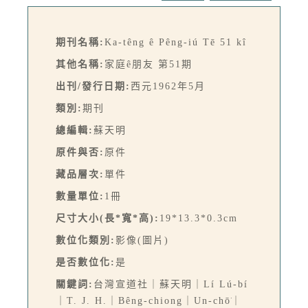
期刊名稱:
Ka-têng ê Pêng-iú Tē 51 kî
其他名稱:
家庭ê朋友 第51期
出刊/發行日期:
西元1962年5月
類別:
期刊
總編輯:
蘇天明
原件與否:
原件
藏品層次:
單件
數量單位:
1冊
尺寸大小(長*寬*高):
19*13.3*0.3cm
數位化類別:
影像(圖片)
是否數位化:
是
關鍵詞:
台灣宣道社｜蘇天明｜Lí Lú-bí
｜T. J. H.｜Bêng-chiong｜Un-chō͘｜