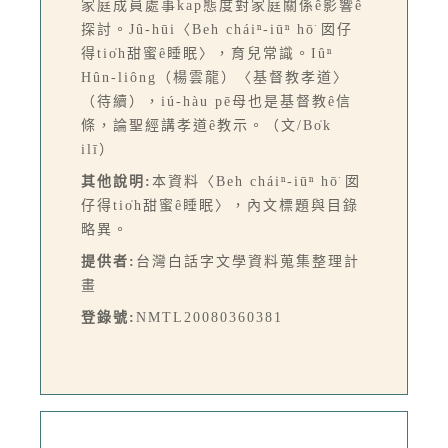
家庭成員處事kap態度對家庭關係ê影響ê
探討。Jû-hūi〈Beh cháiⁿ-iūⁿ hō͘ 囡仔
得tio̍h甜蜜ê睡眠〉，育兒常識。Iûⁿ
Hûn-liông（楊雲龍）〈基督教孝道〉
（待續），iú-hàu pē母也是基督教ê信
條，論聖經講孝道ê教示。（文/Bo̍k
ilī）
其他說明:
本資料〈Beh cháiⁿ-iūⁿ hō͘ 囡
仔得tio̍h甜蜜ê睡眠〉，內文標題與目錄
略異。
提供者:
台灣白話字文學資料蒐集整理計
畫
登錄號:
NMTL20080360381