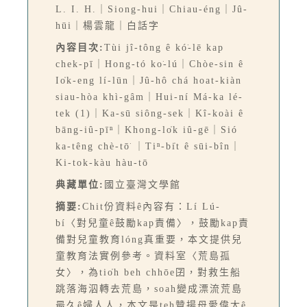
L. I. H.｜Siong-hui｜Chiau-éng｜Jû-
hūi｜楊雲龍｜白話字
內容目次:
Tùi jî-tông ê kó͘-lē kap
chek-pī｜Hong-tó ko͘-lú｜Chòe-sin ê
Io̍k-eng lí-lūn｜Jû-hô chá hoat-kiàn
siau-hòa khì-gâm｜Hui-ní Má-ka lé-
tek (1)｜Ka-sū siông-sek｜Kî-koài ê
bāng-iû-pīⁿ｜Khong-lo̍k iû-gē｜Sió
ka-têng chè-tō͘ ｜Tiⁿ-bi̍t ê sūi-bîn｜
Ki-tok-kàu hàu-tō
典藏單位:
國立臺灣文學館
摘要:
Chit份資料ê內容有：Lí Lú-
bí〈對兒童ê鼓勵kap責備〉，鼓勵kap責
備對兒童教育lóng真重要，本文提供兒
童教育法實例參考。資料室〈荒島孤
女〉，為tio̍h beh chhōe囝，對救生船
跳落海泅轉去荒島，soah變成漂流荒島
最久ê婦人人，本文是teh贊揚母愛偉大ê