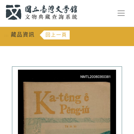
跳到主要內容
:::
藏品資訊
回上一頁
:::