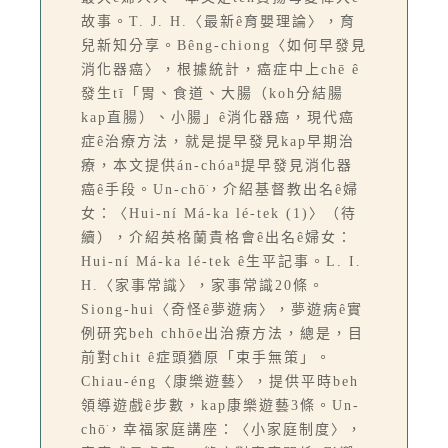
故事。T. J. H.〈最新ê育嬰理論〉，育
兒新知分享。Bêng-chiong〈如何早發見
消化器癌〉，根據統計，癌症中上chē ê
發生tī「胃、食道、大腸（koh分結腸
kap直腸）、小腸」ê消化器癌，現代癌
症ê治療方法，就是提早發見kap早期治
療，本文提供án-chóaⁿ提早發見消化器
癌ê手段。Un-chō͘，介紹基督教出名ê婦
女：〈Hui-ní Má-ka lé-tek (1)〉（待
續），介紹英格蘭貴格會ê出名ê婦女：
Hui-ní Má-ka lé-tek ê生平記事。L. I.
H.〈家事常識〉，家事常識20條。
Siong-hui〈奇怪ê夢遊病〉，夢遊病ê實
例研究beh chhōe出治療方法，總是，目
前對chit ê症頭猶原「束手無策」。
Chiau-éng〈康樂遊藝〉，提供平時beh
領導遊戲ê步數，kap康樂遊藝3條。Un-
chō͘，幸福家庭講座：〈小家庭制度〉，