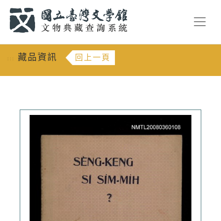
跳到主要內容
:::
藏品資訊
回上一頁
:::