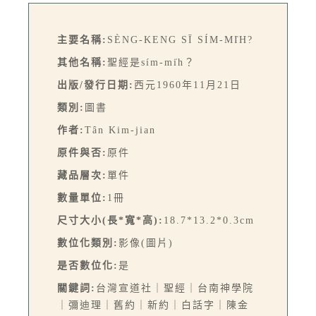
主要名稱:
SÈNG-KENG SĪ SÍM-MI̍H?
其他名稱:
聖經是sím-mi̍h？
出版/發行日期:
西元1960年11月21日
類別:
圖書
作者:
Tân Kim-jian
原件與否:
原件
藏品層次:
單件
數量單位:
1冊
尺寸大小(長*寬*高):
18.7*13.2*0.3cm
數位化類別:
影像(圖片)
是否數位化:
是
關鍵詞:
台灣宣道社｜聖經｜台南神學院
｜彌迪理｜舊約｜新約｜白話字｜陳金