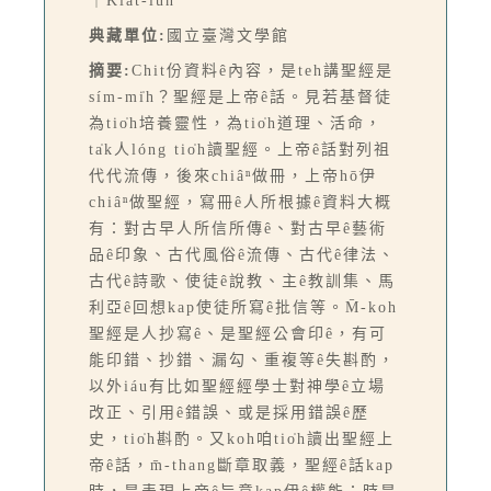
｜Kiat-lūn
典藏單位:
國立臺灣文學館
摘要:
Chit份資料ê內容，是teh講聖經是
sím-mi̍h？聖經是上帝ê話。見若基督徒
為tio̍h培養靈性，為tio̍h道理、活命，
ta̍k人lóng tio̍h讀聖經。上帝ê話對列祖
代代流傳，後來chiâⁿ做冊，上帝hō͘伊
chiâⁿ做聖經，寫冊ê人所根據ê資料大概
有：對古早人所信所傳ê、對古早ê藝術
品ê印象、古代風俗ê流傳、古代ê律法、
古代ê詩歌、使徒ê說教、主ê教訓集、馬
利亞ê回想kap使徒所寫ê批信等。M̄-koh
聖經是人抄寫ê、是聖經公會印ê，有可
能印錯、抄錯、漏勾、重複等ê失斟酌，
以外iáu有比如聖經經學士對神學ê立場
改正、引用ê錯誤、或是採用錯誤ê歷
史，tio̍h斟酌。又koh咱tio̍h讀出聖經上
帝ê話，m̄-thang斷章取義，聖經ê話kap