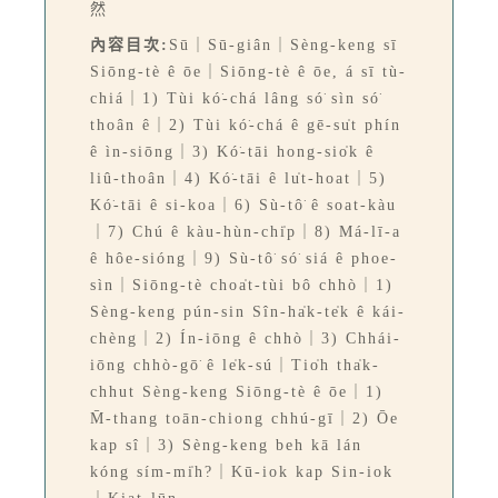
然
內容目次:
Sū｜Sū-giân｜Sèng-keng sī
Siōng-tè ê ōe｜Siōng-tè ê ōe, á sī tù-
chiá｜1) Tùi kó͘-chá lâng só͘ sìn só͘
thoân ê｜2) Tùi kó͘-chá ê gē-su̍t phín
ê ìn-siōng｜3) Kó͘-tāi hong-sio̍k ê
liû-thoân｜4) Kó͘-tāi ê lu̍t-hoat｜5)
Kó͘-tāi ê si-koa｜6) Sù-tô͘ ê soat-kàu
｜7) Chú ê kàu-hùn-chi̍p｜8) Má-lī-a
ê hôe-sióng｜9) Sù-tô͘ só͘ siá ê phoe-
sìn｜Siōng-tè choa̍t-tùi bô chhò｜1)
Sèng-keng pún-sin Sîn-ha̍k-te̍k ê kái-
chèng｜2) Ín-iōng ê chhò｜3) Chhái-
iōng chhò-gō͘ ê le̍k-sú｜Tio̍h tha̍k-
chhut Sèng-keng Siōng-tè ê ōe｜1)
M̄-thang toān-chiong chhú-gī｜2) Ōe
kap sî｜3) Sèng-keng beh kā lán
kóng sím-mi̍h?｜Kū-iok kap Sin-iok