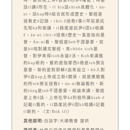
時，是表現上帝ê旨意kap伊ê權能；時是
話tī講ê所在，tī hia話chiah具體化，án-
ni，話kap時ê結合就形成歷史。聖經是
拯救史ê記錄，chit-ê拯救ê事tī早前是託
先知kā列祖講，tī路尾是託伊ê囝kā咱講
ê，án-ni chit-ê拯救ê歷史一直是指向基
督。Án-ni看，聖經是beh干證基督，就
是hō͘咱對講究聖經，來chhōe tio̍h基
督，對伊來得tio̍h永遠ê活。Koh來講舊
約kap新約，舊約是指摩西ê冊是teh預言
基督，新約是對耶穌ê血來設立，hō͘人對
伊ê血kap上帝成立新ê關係，就是應驗舊
約所teh預言拯救ê，án-ni無論舊約、新
約lóng是teh干證基督。結論來講，聖經
是上帝ê話，上帝在早kā列祖所講hiah-ê
記載tī舊約，tī路尾託伊ê囝kā咱講ê記載
tī新約。（文/Bo̍k ilī）
其他說明:
白話字/大順教會 提供