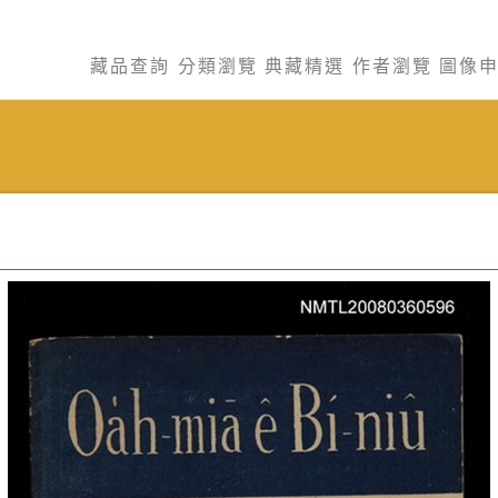
藏品查詢
分類瀏覽
典藏精選
作者瀏覽
圖像