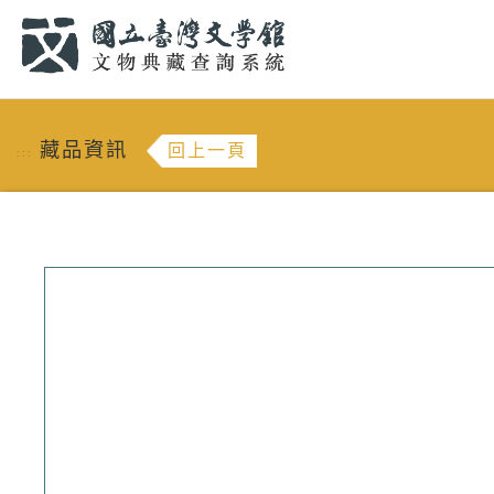
跳到主要內容
:::
藏品資訊
回上一頁
:::