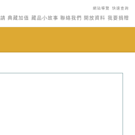
網站導覽
快速查詢
申請
典藏加值
藏品小故事
聯絡我們
開放資料
我要捐贈