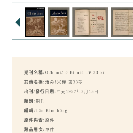
期刊名稱:
Oa̍h-miā ê Bí-niû Tē 33 kî
其他名稱:
活命ê米糧 第33期
出刊/發行日期:
西元1957年2月15日
類別:
期刊
編輯:
Tân Kim-hông
原件與否:
原件
藏品層次:
單件