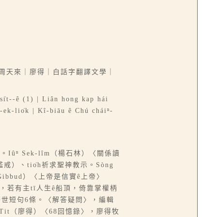
-chìn｜周天來｜廖得｜白話字翻譯文學｜
si̍t--ê (1) | Liân hong kap hái
-ek-lio̍k | Kî-biāu ê Chú cháiⁿ-
ûⁿ Sek-lîm（楊石林）〈關係讀
鑑戒）、tio̍h祈求聖神教示。Sòng
 Gibbud）〈上帝是信實ê上帝〉
信息，若有主tī人生ê船頂，倚靠掌權柄
，警世短句6條。〈解答疑問〉，編輯
u Tit（廖得）〈68回憶錄〉，廖得牧