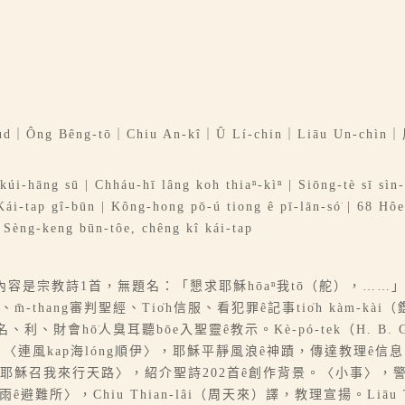
Ông Bêng-tō｜Chiu An-kî｜Û Lí-chin｜Liāu Un
kúi-hāng sū | Chháu-hī lâng koh thiaⁿ-kìⁿ | Siōng-tè sī sìn-
 Kái-tap gî-būn | Kông-hong pō-ú tiong ê pī-lān-só͘ | 68 Hôe
 | Sèng-keng būn-tôe, chêng kî kái-tap
內容是宗教詩1首，無題名：「懇求耶穌hōaⁿ我tō（舵），……」。I
thang審判聖經、Tio̍h信服、看犯罪ê記事tio̍h kàm-kài（
名、利、財會hō͘人臭耳聽bōe入聖靈ê教示。Kè-pó-tek（H. B.
-tē 〈連風kap海lóng順伊〉，耶穌平靜風浪ê神蹟，傳達教理ê
î譯〈耶穌召我來行天路〉，紹介聖詩202首ê創作背景。〈小事〉
雨ê避難所〉，Chiu Thian-lâi（周天來）譯，教理宣揚。Liā