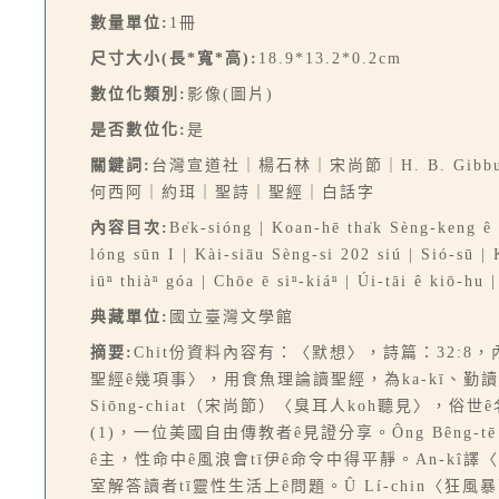
數量單位:
1冊
尺寸大小(長*寬*高):
18.9*13.2*0.2cm
數位化類別:
影像(圖片)
是否數位化:
是
關鍵詞:
台灣宣道社｜楊石林｜宋尚節｜H. B. Gibbud｜
何西阿｜約珥｜聖詩｜聖經｜白話字
內容目次:
Be̍k-sióng | Koan-hē tha̍k Sèng-keng ê 
lóng sūn I | Kài-siāu Sèng-si 202 siú | Sió-sū |
iūⁿ thiàⁿ góa | Chōe ē siⁿ-kiáⁿ | Úi-tāi ê kiō-hu
典藏單位:
國立臺灣文學館
摘要:
Chit份資料內容有：〈默想〉，詩篇：32:8，
聖經ê幾項事〉，用食魚理論讀聖經，為ka-kī、勤讀、m̄-
Siōng-chiat（宋尚節）〈臭耳人koh聽見〉，俗世ê
(1)，一位美國自由傳教者ê見證分享。Ông Bêng
ê主，性命中ê風浪會tī伊ê命令中得平靜。An-k
室解答讀者tī靈性生活上ê問題。Û Lí-chin〈狂風暴