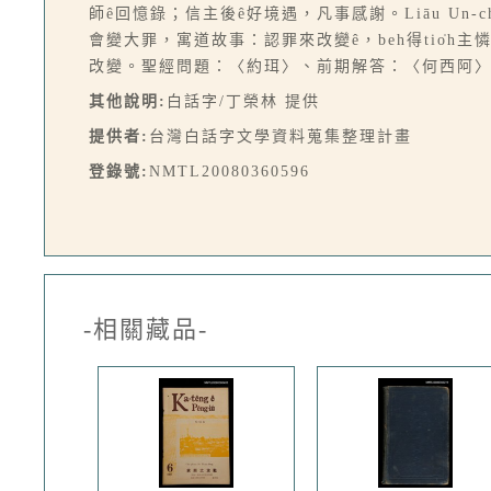
師ê回憶錄；信主後ê好境遇，凡事感謝。Liāu Un-
會變大罪，寓道故事：認罪來改變ê，beh得tio̍h主憐
改變。聖經問題：〈約珥〉、前期解答：〈何西阿〉。（文
其他說明:
白話字/丁榮林 提供
提供者:
台灣白話字文學資料蒐集整理計畫
登錄號:
NMTL20080360596
-相關藏品-