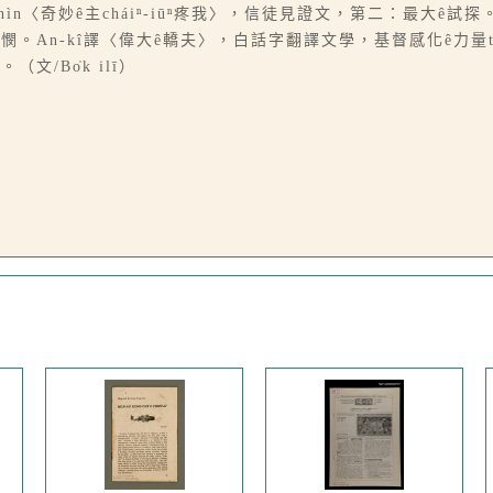
chìn〈奇妙ê主cháiⁿ-iūⁿ疼我〉，信徒見證文，第二：最大
憫。An-kî譯〈偉大ê轎夫〉，白話字翻譯文學，基督感化ê力量tī無k
/Bo̍k ilī）