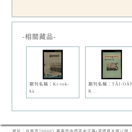
-相關藏品-
期刊名稱：Ki-tok-
期刊名稱：TÂI-OÂ
kà...
K...
:::
地址：台南市700005 臺南市中西區中正路(湯德章大道)1號 | 電話：(