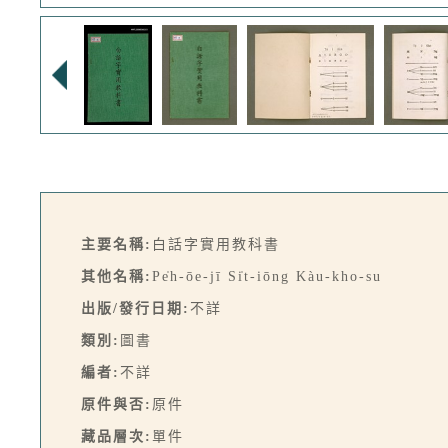
主要名稱:
白話字實用教科書
其他名稱:
Pe̍h-ōe-jī Si̍t-iōng Kàu-kho-su
出版/發行日期:
不詳
類別:
圖書
編者:
不詳
原件與否:
原件
藏品層次:
單件