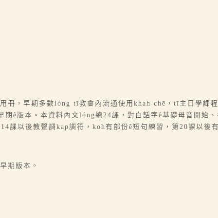
冊，早期多數lóng tī教會內流通使用khah chē，tī主日
期ê版本。本資料內文lóng總24課，對白話字ê基礎母音開始
4課以後教聲調kap調符，koh有部份ê短句練習，第20課以後
為早期版本。