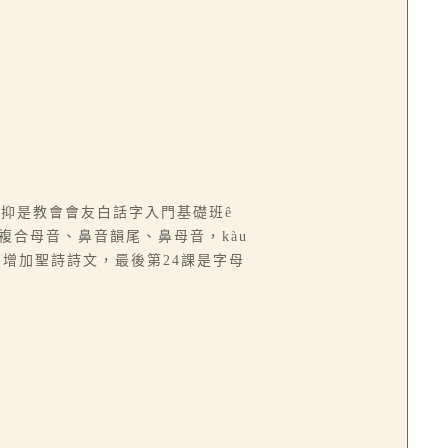
學課程抑是教會會友白話字入門基礎班ê
、複合母音、鼻音韻尾、鼻母音，kàu
有增加聖詩詩文，最後第24課是字母