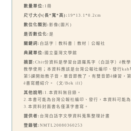
數量單位:
1冊
尺寸大小(長*寬*高):
19*13.1*0.2cm
數位化類別:
影像(圖片)
是否數位化:
是
關鍵詞:
白話字｜教科書｜教材｜公報社
典藏單位:
國立臺灣文學館
摘要:
Chit份資料是學習台語羅馬字（白話字）ê教學用
教學使用；本資料應該是台灣公報社編印、發行kah早
第5課開始教子音，單音節教了，有雙音節ê練習，第1
ê書寫體紹介。（文/Bo̍k ilī）
其他說明:
1.本資料無目錄。
2.本書可能為台灣公報社編印、發行，本資料可能
3.本資料封面書名僅漢字書寫。
提供者:
台灣白話字文學資料蒐集整理計畫
登錄號:
NMTL20080360253