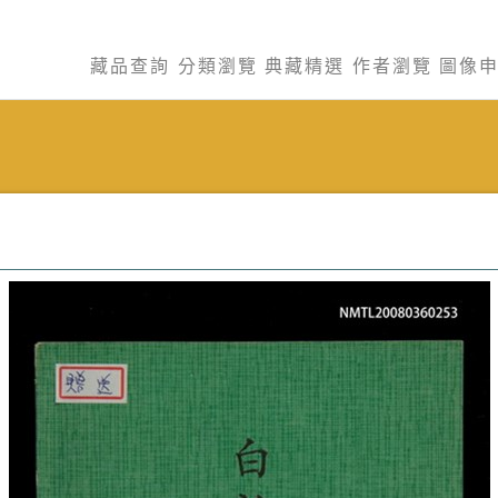
藏品查詢
分類瀏覽
典藏精選
作者瀏覽
圖像