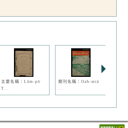
主要名稱：Lâm-pō͘
期刊名稱：Oa̍h-miā
期刊名
T...
...
G...