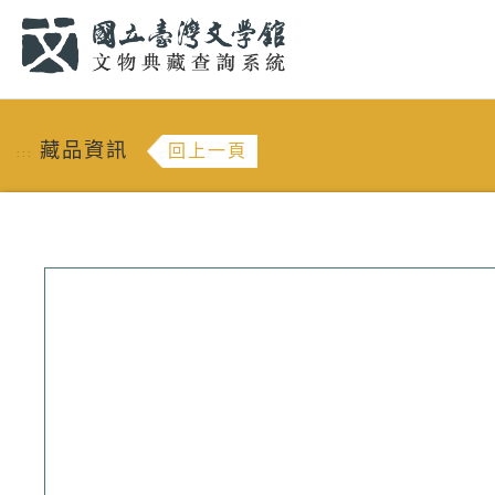
跳到主要內容
:::
藏品資訊
回上一頁
:::