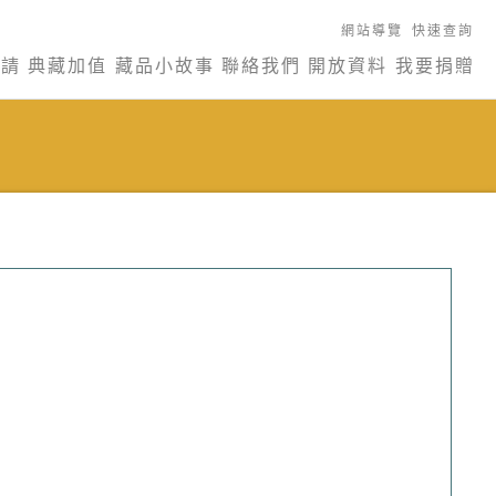
網站導覽
快速查詢
申請
典藏加值
藏品小故事
聯絡我們
開放資料
我要捐贈