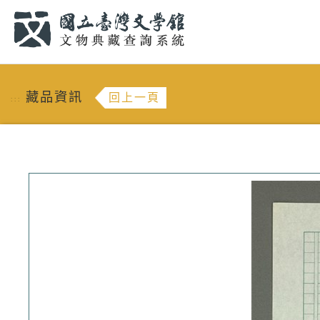
跳到主要內容
:::
藏品資訊
回上一頁
:::