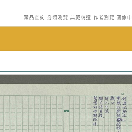
藏品查詢
分類瀏覽
典藏精選
作者瀏覽
圖像