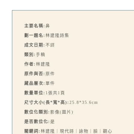
主要名稱:
鼻
劃一題名:
林建隆詩集
成文日期:
不詳
類別:
手稿
作者:
林建隆
原件與否:
原件
藏品層次:
單件
數量單位:
1張共1頁
尺寸大小(長*寬*高):
25.8*35.6cm
數位化類別:
影像(圖片)
是否數位化:
是
關鍵詞:
林建隆｜現代詩｜詠物｜臉｜觀心