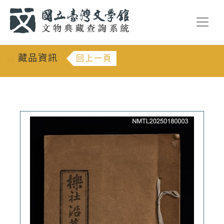
跳到主要內容
:::
藏品資訊
回上一頁
:::