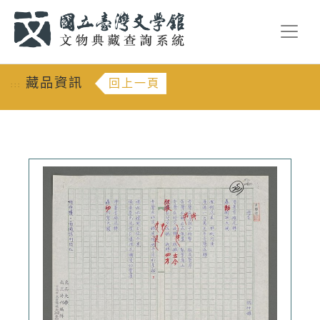
跳到主要內容
:::
藏品資訊
回上一頁
:::