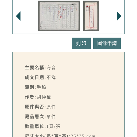
列印
主要名稱:
海音
成文日期:
不詳
類別:
手稿
作者:
胡仲權
原件與否:
原件
藏品層次:
單件
數量單位:
1頁/張
尺寸大小(長*寬*高):
25*35.4cm