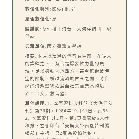
數位化類別:
影像(圖片)
是否數位化:
是
關鍵詞:
胡仲權｜海音｜大海洋詩刊｜現
代詩
典藏單位:
國立臺灣文學館
摘要:
本詩以海潮的聲音為主題，在詩人
的詮釋之下，海音是爆發性力量的展
現，足以撼動天地四方，甚至能衝破時
空的限制，橫越流轉於古今之間，將自
然的海潮聲響拓展至壯美而崇高的境
界。（文／蔣富璧）
其他說明:
1. 本筆資料收錄於《大海洋詩
刊》第26期，1986年10月01日，頁53。
2. 本筆資料共2頁，第1頁書寫於600字
稿紙，左側印有「東吳大學南風詩刊編
輯部」字樣，第2頁為投稿信封。