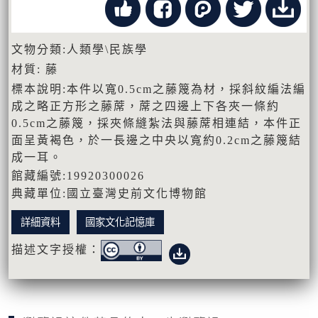
文物分類:人類學\民族學
材質: 藤
標本說明:本件以寬0.5cm之藤篾為材，採斜紋編法編
成之略正方形之藤蓆，蓆之四邊上下各夾一條約
0.5cm之藤篾，採夾條縫紮法與藤蓆相連結，本件正
面呈黃褐色，於一長邊之中央以寬約0.2cm之藤篾結
成一耳。
館藏編號:19920300026
典藏單位:國立臺灣史前文化博物館
詳細資料
國家文化記憶庫
描述文字授權：