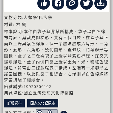
文物分類:人類學\民族學
材質: 棉 銅
標本說明:本件由袋子與背帶所構成，袋子以白色棉
布為底，剪裁成倒梯形，共有三個口袋，在蓋子與正
面以土綠與紫色棉線，採十字繡法繡成六角形、三角
形、菱形、六角形、幾何圖形、直條紋、花葉瓣形等
圖樣，蓋子之三邊與袋子上緣以深紫色棉線，採交叉
繡法緄邊，蓋子內側口袋上緣以土黃、米、粉紅色線
緄邊。背帶由三條銅環鍊子構成，左端有一如腳形之
鏤空圖樣，以此與袋子相縫合，右端則以白色棉線將
背帶與袋子相縫合。
館藏編號:19920300102
典藏單位:國立臺灣史前文化博物館
詳細資料
國家文化記憶庫
描述文字授權：