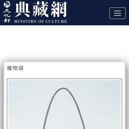
跳到主要內容
:::
藏品資訊
:::
攜物袋