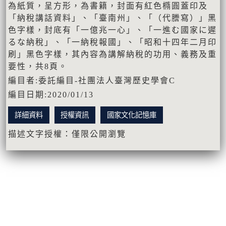
為紙質，呈方形，為書籍，封面有紅色橢圓蓋印及
「納稅講話資料」、「臺南州」、「（代謄寫）」黑
色字樣，封底有「一億兆一心」、「一進む國家に遲
るな納稅」、「一納稅報國」、「昭和十四年二月印
刷」黑色字樣，其內容為講解納稅的功用、義務及重
要性，共8頁。
編目者:委託編目-社團法人臺灣歷史學會C
編目日期:2020/01/13
詳細資料
授權資訊
國家文化記憶庫
描述文字授權：僅限公開瀏覽