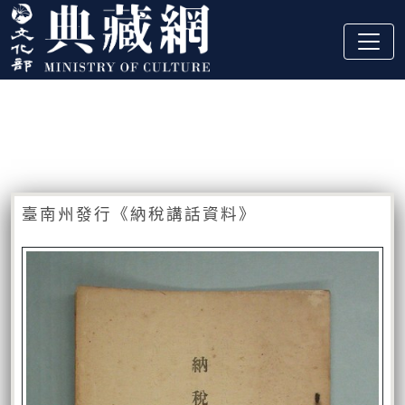
跳到主要內容
:::
藏品資訊
:::
臺南州發行《納稅講話資料》