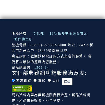
:::
版權所有
文化部
隱私權及安全政策宣示
著作權聲明
總機電話：(+886)-2-8512-6000 地址：24219新
北市新莊區中平路439號南棟13樓
意見詢問：歡迎透過電話的方式與我們聯繫。 我
們將以最快的速度為您服務。
藏品總筆數
1509494
文化部典藏網功能服務滿意度:
非常喜歡
喜歡
尚可
網站資料內容為典藏機關自行維運，藏品資料欄
位，若尚未著錄者，不予呈現。