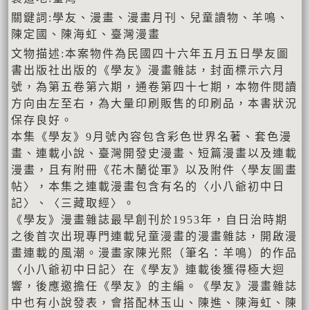
關鍵詞:學友、漫畫、漫畫月刊、兒童讀物、羊鳴、
陳定國、陳海虹、臺灣漫畫
文物描述:本案物件為民國四十六年五月五日學友圖
書出版社出版的《學友》漫畫雜誌，封面標示六月
號，為第五卷第六期，通卷第四十七期，本物件閱讀
方向由左至右，為大量印刷販售的印刷品，本書狀況
保存良好。
本集《學友》9月號內容包含彩色世界名著、套色漫
畫、連載小說、臺灣開發史漫畫、短篇漫畫以及連載
漫畫，且有附冊《花木蘭從軍》以及附件〈學友圖畫
帖〉，本集之連載漫畫包含有名的〈小八爺初中日
記〉、〈三藏取經〉。
《學友》漫畫雜誌最早創刊於1953年，自日治時期
之後首次出現專門連載兒童漫畫的漫畫雜誌，開啟漫
畫連載的風潮。漫畫家陳光熙（筆名：羊鳴）的作品
〈小八爺初中日記〉在《學友》連載後獲得極大迴
響，後應邀擔任《學友》的主編。《學友》漫畫雜誌
中也有小說發表，會搭配林玉山、陳進、陳海虹、陳