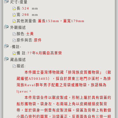
尺寸/度量
長
:
524
mm
寬
:
298
mm
其他測量值
:
蓋長153mm，蓋寬179mm
外觀描述
顏色
:
土黃
原件與否
:
原件
-備註-
備 註
:
77年6月購自高業榮
藏品描述
描述
:
本件國立臺灣博物館藏「排灣族皮質攜物袋」（館
藏編號AT003405），採自於屏東三地門沙溪村。為排
灣族Raval群年男子配戴之背袋或攜物袋，族語稱為
ljavac。
本件背袋全件以獸皮製成，形制上屬於具有袋蓋的
船形攜物袋。袋身左、右兩端上角以皮繩縫接皮製背
帶，並於袋身一側垂有皮製流蘇。袋蓋及背帶上有數個
小圓凸排列的圖案，沿袋蓋正、反兩面各自有三排一組