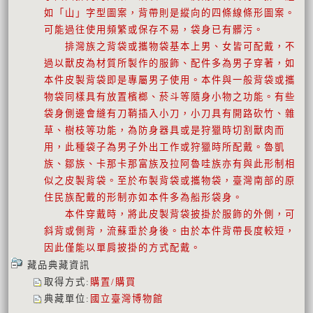
如「山」字型圖案，背帶則是縱向的四條線條形圖案。
可能過往使用頻繁或保存不易，袋身已有髒污。
排灣族之背袋或攜物袋基本上男、女皆可配戴，不
過以獸皮為材質所製作的服飾、配件多為男子穿著，如
本件皮製背袋即是專屬男子使用。本件與一般背袋或攜
物袋同樣具有放置檳榔、菸斗等隨身小物之功能。有些
袋身側邊會縫有刀鞘插入小刀，小刀具有開路砍竹、雜
草、樹枝等功能，為防身器具或是狩獵時切割獸肉而
用，此種袋子為男子外出工作或狩獵時所配戴。魯凱
族、鄒族、卡那卡那富族及拉阿魯哇族亦有與此形制相
似之皮製背袋。至於布製背袋或攜物袋，臺灣南部的原
住民族配戴的形制亦如本件多為船形袋身。
本件穿戴時，將此皮製背袋披掛於服飾的外側，可
斜背或側背，流蘇垂於身後。由於本件背帶長度較短，
因此僅能以單肩披掛的方式配戴。
藏品典藏資訊
取得方式
:
購置/購買
典藏單位
:
國立臺灣博物館