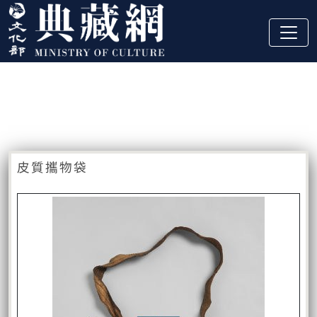
跳到主要內容
:::
藏品資訊
:::
皮質攜物袋