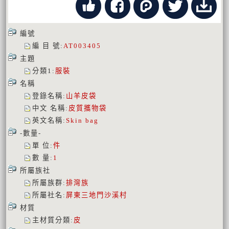
編號
編 目 號
:
AT003405
主題
分類1
:
服裝
名稱
登錄名稱
:
山羊皮袋
中文 名稱
:
皮質攜物袋
英文名稱
:
Skin bag
-數量-
單 位
:
件
數 量
:
1
所屬族社
所屬族群
:
排灣族
所屬社名
:
屏東三地門沙溪村
材質
主材質分類
:
皮