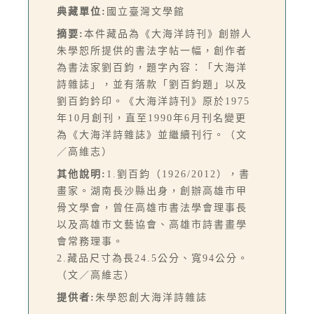
典藏單位:
國立臺灣文學館
摘要:
本件藏品為《大海洋詩刊》創辦人
朱學恕所提供的書法字帖一幅，創作者
為書法家劉百鈞，題字內容：「大海洋
詩雜誌」，並有落款「劉百鈞題」以及
劉百鈞鈐印。《大海洋詩刊》原於1975
年10月創刊，直至1990年6月刊名變更
為《大海洋詩雜誌》並繼續刊行。（文
／高維志）
其他說明:
1.劉百鈞（1926/2012），書
畫家。湖南長沙縣出身，創辦高雄市甲
骨文學會，曾任高雄市書法學會理事長
以及高雄市文藝協會、高雄市詩書畫學
會常務理事。
2.藏品尺寸為長24.5公分、寬94公分。
（文／高維志）
提供者:
朱學恕創大海洋詩雜誌