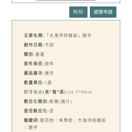
列印
主要名稱:
「大海洋詩雜誌」題字
創作日期:
不詳
類別:
書畫
原件與否:
原件
藏品層次:
單件
數量單位:
1張
尺寸大小(長*寬*高):
24.5*94cm
數位化類別:
影像(圖片)
是否數位化:
否
關鍵詞:
劉百鈞｜朱學恕｜大海洋詩雜誌
｜題字