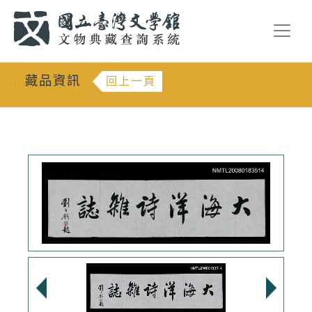
跳到主要內容
:::
藏品資訊
回上一頁
:::