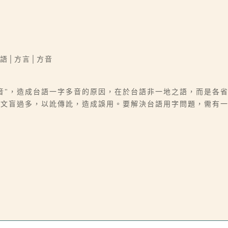
語│方言│方音
多音"，造成台語一字多音的原因，在於台語非一地之語，而是各
文盲過多，以訛傳訛，造成誤用。要解決台語用字問題，需有一