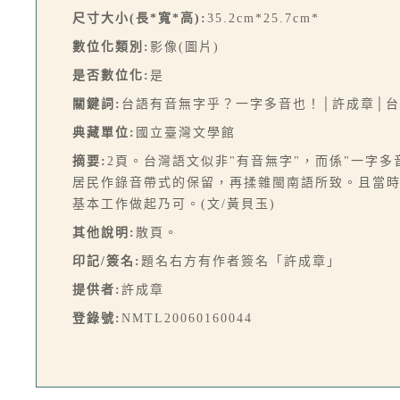
尺寸大小(長*寬*高):
35.2cm*25.7cm*
數位化類別:
影像(圖片)
是否數位化:
是
關鍵詞:
台語有音無字乎？一字多音也！│許成章│台
典藏單位:
國立臺灣文學館
摘要:
2頁。台灣語文似非"有音無字"，而係"一字
居民作錄音帶式的保留，再揉雜閩南語所致。且當時
基本工作做起乃可。(文/黃貝玉)
其他說明:
散頁。
印記/簽名:
題名右方有作者簽名「許成章」
提供者:
許成章
登錄號:
NMTL20060160044