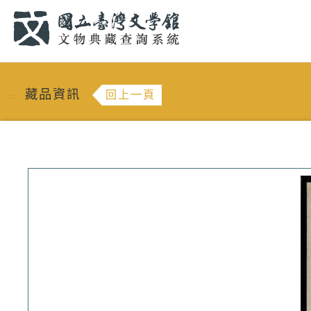
跳到主要內容
:::
藏品資訊
回上一頁
:::