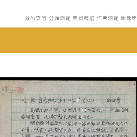
藏品查詢
分類瀏覽
典藏精選
作者瀏覽
圖像