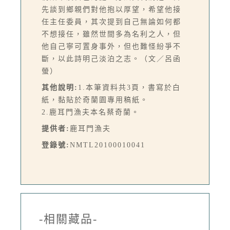
先談到鄉親們對他抱以厚望，希望他接
任主任委員，其次提到自己無論如何都
不想接任，雖然世間多為名利之人，但
他自己寧可置身事外，但也難怪紛爭不
斷，以此詩明己淡泊之志。（文／呂函
螢）
其他說明:
1.本筆資料共3頁，書寫於白
紙，黏貼於奇蘭園專用稿紙。
2.鹿耳門漁夫本名蔡奇蘭。
提供者:
鹿耳門漁夫
登錄號:
NMTL20100010041
-相關藏品-