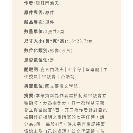
作者:
鹿耳門漁夫
原件與否:
原件
藏品層次:
單件
數量單位:
3張共3頁
尺寸大小(長*寬*高):
18*25.7cm
數位化類別:
影像(圖片)
是否數位化:
是
關鍵詞:
鹿耳門漁夫│七字仔│聖母廟│主
任委員│宗親會｜台語詩
典藏單位:
國立臺灣文學館
摘要:
本筆資料為作者寫於柯蔡宗親會立
匾額時，分為兩部分，其一為柯蔡宗親
會立賀匾感言3首，其二為作者針對自己
被期許卻拒絕之事所寫的七字仔詩。詩
分為3段，每段4行，詩末另有後記將事
情始末及自己的處理方法交代清楚。首