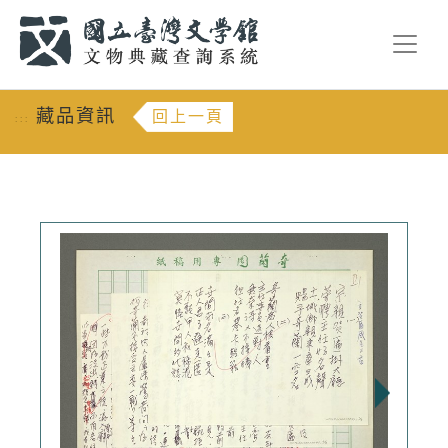
跳到主要內容
:::
藏品資訊
回上一頁
:::