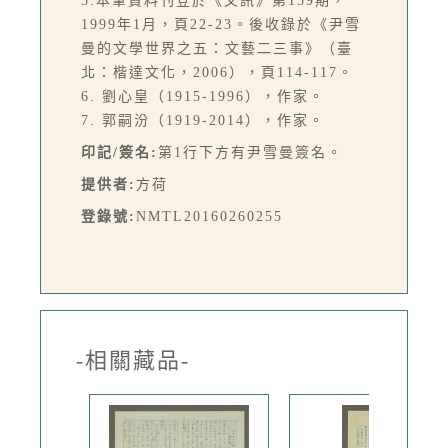
5.本筆資料刊登於《文訊》第159期，
1999年1月，頁22-23。後收錄於《尹雪
曼的文學世界之五：文藝二三事》（臺
北：楷達文化，2006），頁114-117。
6. 劉心皇（1915-1996），作家。
7. 郭嗣汾（1919-2014），作家。
印記/簽名:
第1行下方有尹雪曼簽名。
提供者:
方荷
登錄號:
NMTL20160260255
-相關藏品-