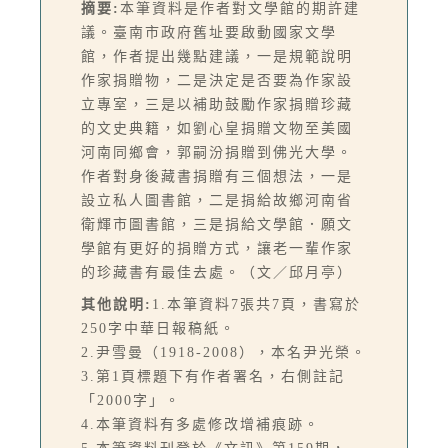
摘要:
本筆資料是作者對文學館的期許建
議。臺南市政府舊址要啟動國家文學
館，作者提出幾點建議，一是規範說明
作家捐贈物，二是決定是否要為作家設
立專室，三是以補助鼓勵作家捐贈珍藏
的文史典籍，如劉心皇捐贈文物至美國
河南同鄉會，郭嗣汾捐贈到佛光大學。
作者對身後藏書捐贈有三個想法，一是
設立私人圖書館，二是捐給故鄉河南省
衛輝市圖書館，三是捐給文學館．願文
學館有更好的捐贈方式，讓老一輩作家
的珍藏書有最佳去處。（文／邱月亭）
其他說明:
1.本筆資料7張共7頁，書寫於
250字中華日報稿紙。
2.尹雪曼（1918-2008），本名尹光榮。
3.第1頁標題下有作者署名，右側註記
「2000字」。
4.本筆資料有多處修改增補痕跡。