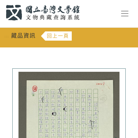
跳到主要內容
:::
藏品資訊
回上一頁
:::