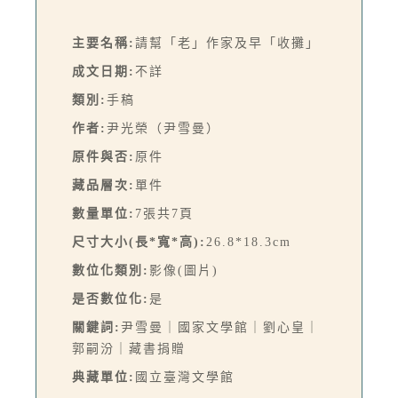
主要名稱:
請幫「老」作家及早「收攤」
成文日期:
不詳
類別:
手稿
作者:
尹光榮（尹雪曼）
原件與否:
原件
藏品層次:
單件
數量單位:
7張共7頁
尺寸大小(長*寬*高):
26.8*18.3cm
數位化類別:
影像(圖片)
是否數位化:
是
關鍵詞:
尹雪曼｜國家文學館｜劉心皇｜
郭嗣汾｜藏書捐贈
典藏單位:
國立臺灣文學館