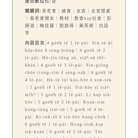
是否數位化:
是
關鍵詞:
長老會｜總會｜女宣｜女宣道處
｜長老會婦女｜教材｜教會kap社會｜彭
靜淑｜梅佳蓮｜劉路得｜黃燕卿｜白話
字
內容目次:
4 goe̍h tē 1 lé-pài: Sin sè-kí
kàu-hōe ê tong-hiòng｜4 goe̍h tē 2
lé-pài: Hū-jîn-lâng ah, siáⁿ-sū thî-
khàu｜4 goe̍h tē 3 lé-pài: Sìn-gióng
chòe tiong-sim ê seng-oa̍h｜4 goe̍h tē
4 lé-pài: Hū-lú tùi kàu-hōe ê sim-tek
｜5 goe̍h tē 1 lé-pài: Siā-hōe sī siáⁿ-
mi̍h?｜5 goe̍h tē 2 lé-pài: Lí kap siā-
hōe｜5 goe̍h tē 3 lé-pài: Koan-sim
kong-iōng tia̍t-sū｜5 goe̍h tē 4 lé-
pài: Ki-tok-tô͘ ê siā-hōe kang-chok｜
6 goe̍h tē 1 lé-pài: Hong-sio̍k kap
si̍p-koàn｜6 goe̍h tē 2 lé-pài: Tùi