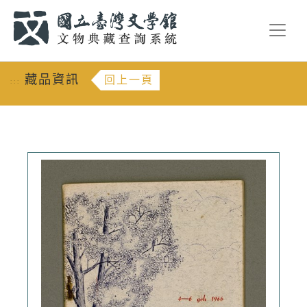
跳到主要內容
:::
藏品資訊
回上一頁
:::