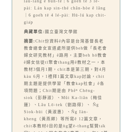
lāu-lâng ê būn-tê｜6 goe̍h tē 3 lé-
pài: Lán kap sin-thé chân-hòe ê lâng
｜6 goe̍h tē 4 lé-pài: Hū-lú kap chit-
gia̍p
典藏單位:
國立臺灣文學館
摘要:
Chit份資料ê內容是台灣基督長老
教會總會女宣道處所提供beh做「長老會
婦女研究教材」ê路用，主要beh hō͘教會
ê婦女信徒tī聚會thang用ê教材之一，本
教材3個月1期，chit本是第三期，對4月
kàu 6月，1禮拜1篇文章kap討論，chit
期主題是提供學習「教會kap社會」ê各
項問題；Chit期是由 Phêⁿ Chēng-
siok（彭靜淑）、Mûi Ka-liân（梅佳
蓮）、Lâu Lō͘-tek（劉路得）、 N̂g
Siok-hūi（黃淑惠）、N̂g Iàn-
kheng（黃燕卿）等所寫ê 12篇文章，
chit本教材ê目的是ǹg望ē-thang幫贊ta̍k