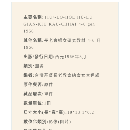
主要名稱:
TIÚⁿ-LÓ-HŌE HŪ-LÚ
GIÁN-KIÙ KÀU-CHHÂI 4-6 ge̍h
1966
其他名稱:
長老會婦女研究教材 4-6 月
1966
出版/發行日期:
西元1966年3月
類別:
圖書
編者:
台灣基督長老教會總會女宣道處
原件與否:
原件
藏品層次:
單件
數量單位:
1冊
尺寸大小(長*寬*高):
19*13.1*0.2
數位化類別:
影像(圖片)