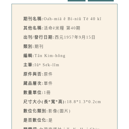
期刊名稱:
Oa̍h-miā ê Bí-niû Tē 40 kî
其他名稱:
活命ê米糧 第40期
出刊/發行日期:
西元1957年9月15日
類別:
期刊
編輯:
Tân Kim-hông
主筆:
Iûⁿ Se̍k-lîm
原件與否:
原件
藏品層次:
單件
數量單位:
1冊
尺寸大小(長*寬*高):
18.8*1.3*0.2cm
數位化類別:
影像(圖片)
是否數位化:
是