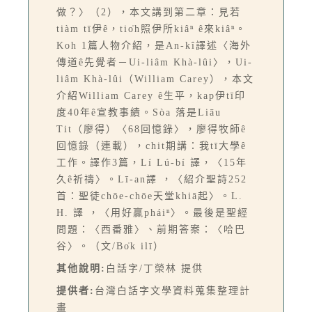
做？〉（2），本文講到第二章：見若
tiàm tī伊ê，tio̍h照伊所kiâⁿ ê來kiâⁿ。
Koh 1篇人物介紹，是An-kî譯述〈海外
傳道ê先覺者－Ui-liâm Khà-lûi〉，Ui-
liâm Khà-lûi（William Carey），本文
介紹William Carey ê生平，kap伊tī印
度40年ê宣教事績。Sòa 落是Liāu
Tit（廖得）〈68回憶錄〉，廖得牧師ê
回憶錄（連載），chit期講：我tī大學ê
工作。譯作3篇，Lí Lú-bí 譯，〈15年
久ê祈禱〉。Lī-an譯 ，〈紹介聖詩252
首：聖徒chōe-chōe天堂khiā起〉。L.
H. 譯 ，〈用好贏pháiⁿ〉。最後是聖經
問題：〈西番雅〉、前期答案：〈哈巴
谷〉。（文/Bo̍k ilī）
其他說明:
白話字/丁榮林 提供
提供者:
台灣白話字文學資料蒐集整理計
畫