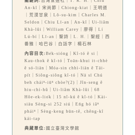
關鍵詞:
台灣宣道社｜T. K. H.｜Chiu
An-kî｜宋尚節｜Chiong-kiat｜王明道
｜荒漠甘泉｜Lô-su-kim｜Charles M.
Seldon｜Chiu Lī-an｜An-kî｜Ui-liâm
Khà-lûi｜William Carey｜廖得｜Lí
Lú-bí｜Lī-an｜聖詩｜L. H.｜聖經｜西
番雅｜哈巴谷｜白話字｜楊石林
內容目次:
Be̍k-sióng｜Kî-tó ê si｜
Kau-thok ê kî-tó｜Toān-khui it-chhè
ê só-liān｜Móa-sin chhì-liān ê Tāi-
pi̍t｜Siông-siông kî-tó｜Nā sī Chú
beh cháiⁿ-iūⁿ chòe?(2)｜Jîn-seng ê
hiu-chí-hû｜Ui-liâm Khà-lûi｜68
Hôe-ek-lio̍k｜15 nî-kú ê kî-tó｜Kài-
siāu Sèng-si 252 siú｜En̄g hó iâⁿ
pháiⁿ｜Sèng-keng būn-tê, chêng-kî
kái-tap
典藏單位:
國立臺灣文學館