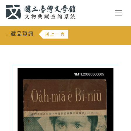
跳到主要內容
:::
藏品資訊
回上一頁
:::