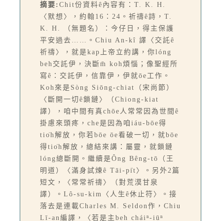
摘要:
Chit份資料ê內容有：T. K. H.
〈默想〉，約翰16：24。祈禱ê詩，T.
K. H. （無題名）：今仔日，得主保護
平安過去……。Chiu An-kî 譯〈交託ê
祈禱〉，就是kap上帝立約講，你lóng
beh交託伊，決斷m̄ koh煩惱；像聖經所
寫ê：交託伊，信靠伊，伊就ōe工作。
Koh來是Sòng Siōng-chiat（宋尚節）
〈斷開一切ê鎖鏈〉（Chiong-kiat
譯），咱中間有真chōe人常常因為世間ê
掛慮來頭疼，che是因為咱iáu-bōe得
tio̍h解放，你若bōe ōe看破一切，就bōe
得tio̍h解放，總結來講：屬靈，就鎖鏈
lóng總斷開。繼續是Ông Bêng-tō（王
明道）〈滿身試煉ê Tāi-pi̍t〉。另外2篇
短文，〈常常祈禱〉（對荒漠甘泉
譯）。Lô-su-kim〈人生ê休止符〉。接
落去是連載Charles M. Seldon作，Chiu
Lī-an編譯，〈若是主beh cháiⁿ-iūⁿ