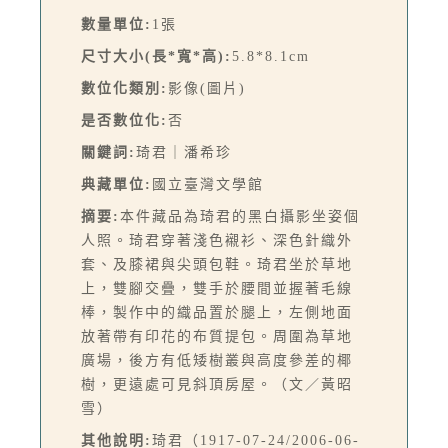
數量單位:
1張
尺寸大小(長*寬*高):
5.8*8.1cm
數位化類別:
影像(圖片)
是否數位化:
否
關鍵詞:
琦君｜潘希珍
典藏單位:
國立臺灣文學館
摘要:
本件藏品為琦君的黑白攝影坐姿個
人照。琦君穿著淺色襯衫、深色針織外
套、及膝裙與尖頭包鞋。琦君坐於草地
上，雙腳交疊，雙手於腰間並握著毛線
棒，製作中的織品置於腿上，左側地面
放著帶有印花的布質提包。周圍為草地
廣場，後方有低矮樹叢與高度參差的椰
樹，更遠處可見斜頂房屋。（文／黃昭
雪）
其他說明:
琦君（1917-07-24/2006-06-