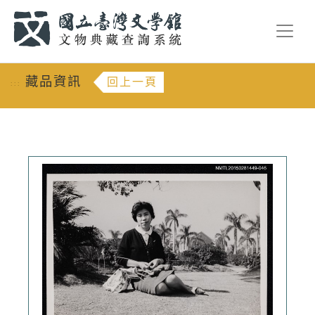
跳到主要內容
:::
藏品資訊
回上一頁
:::