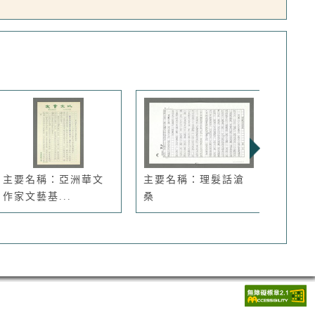
主要名稱：亞洲華文
主要名稱：理髮話滄
主要
作家文藝基...
桑
照2