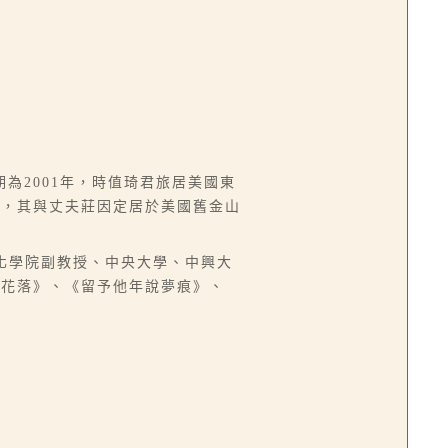
為2001年，時值琦君旅居美國東
兒，其與丈夫莊因定居於美國舊金山
中國文化學院副教授、中央大學、中興大
燈花落》、《留予他年說夢痕》、