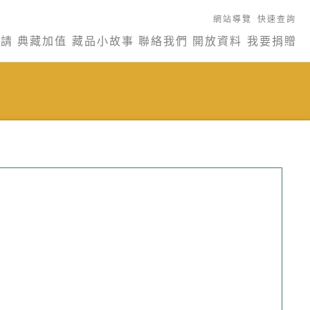
網站導覽
快速查詢
申請
典藏加值
藏品小故事
聯絡我們
開放資料
我要捐贈