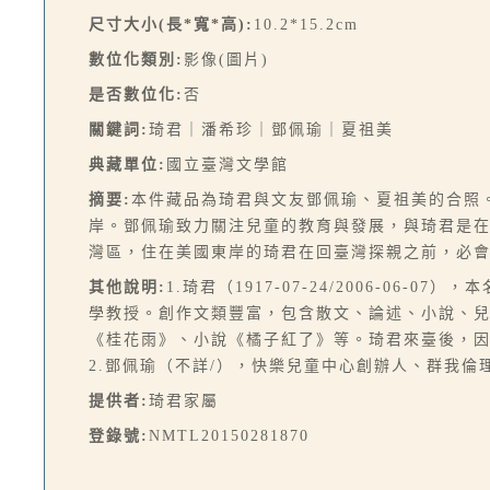
尺寸大小(長*寬*高):
10.2*15.2cm
數位化類別:
影像(圖片)
是否數位化:
否
關鍵詞:
琦君｜潘希珍｜鄧佩瑜｜夏祖美
典藏單位:
國立臺灣文學館
摘要:
本件藏品為琦君與文友鄧佩瑜、夏祖美的合照。
岸。鄧佩瑜致力關注兒童的教育與發展，與琦君是
灣區，住在美國東岸的琦君在回臺灣探親之前，必
其他說明:
1.琦君（1917-07-24/2006-
學教授。創作文類豐富，包含散文、論述、小說、
《桂花雨》、小說《橘子紅了》等。琦君來臺後，
2.鄧佩瑜（不詳/），快樂兒童中心創辦人、群我倫
提供者:
琦君家屬
登錄號:
NMTL20150281870