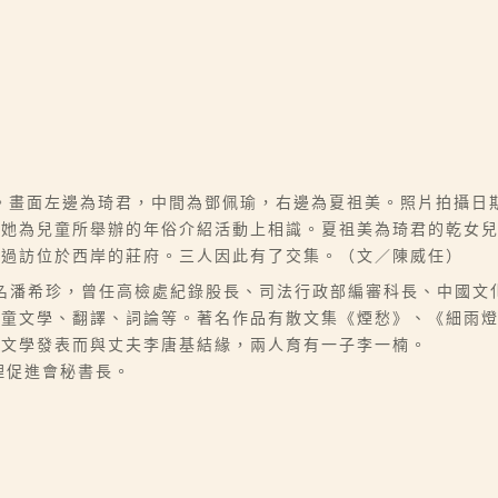
畫面左邊為琦君，中間為鄧佩瑜，右邊為夏祖美。照片拍攝日期
在她為兒童所舉辦的年俗介紹活動上相識。夏祖美為琦君的乾女
會過訪位於西岸的莊府。三人因此有了交集。（文／陳威任）
06-07），本名潘希珍，曾任高檢處紀錄股長、司法行政部編審科長、
兒童文學、翻譯、詞論等。著名作品有散文集《煙愁》、《細雨
因文學發表而與丈夫李唐基結緣，兩人育有一子李一楠。
理促進會秘書長。