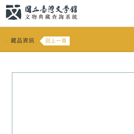
跳到主要內容
:::
藏品資訊
回上一頁
:::