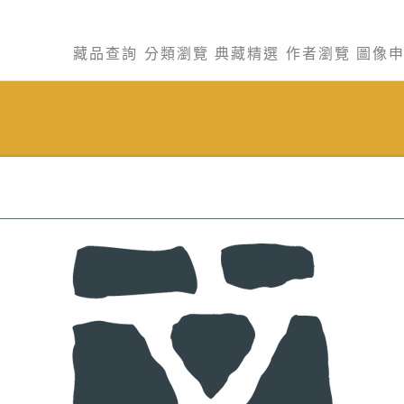
藏品查詢
分類瀏覽
典藏精選
作者瀏覽
圖像