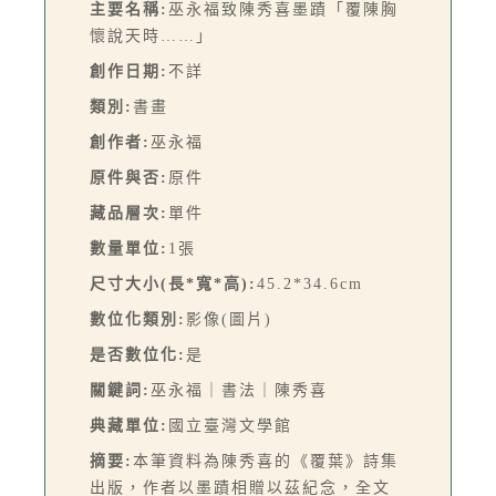
主要名稱:
巫永福致陳秀喜墨蹟「覆陳胸
懷說天時……」
創作日期:
不詳
類別:
書畫
創作者:
巫永福
原件與否:
原件
藏品層次:
單件
數量單位:
1張
尺寸大小(長*寬*高):
45.2*34.6cm
數位化類別:
影像(圖片)
是否數位化:
是
關鍵詞:
巫永福｜書法｜陳秀喜
典藏單位:
國立臺灣文學館
摘要:
本筆資料為陳秀喜的《覆葉》詩集
出版，作者以墨蹟相贈以茲紀念，全文