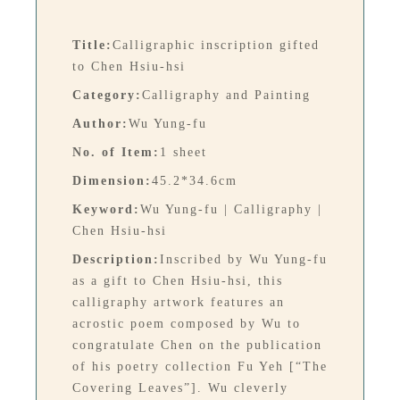
Title:
Calligraphic inscription gifted
to Chen Hsiu-hsi
Category:
Calligraphy and Painting
Author:
Wu Yung-fu
No. of Item:
1 sheet
Dimension:
45.2*34.6cm
Keyword:
Wu Yung-fu | Calligraphy |
Chen Hsiu-hsi
Description:
Inscribed by Wu Yung-fu
as a gift to Chen Hsiu-hsi, this
calligraphy artwork features an
acrostic poem composed by Wu to
congratulate Chen on the publication
of his poetry collection Fu Yeh [“The
Covering Leaves”]. Wu cleverly