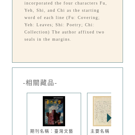
incorporated the four characters Fu,
Yeh, Shi, and Chi as the starting
word of each line (Fu: Covering;
Yeh: Leaves; Shi: Poetry; Chi:
Collection) The author affixed two
seals in the margins.
-相關藏品-
期刊名稱：臺灣文藝
主要名稱：雜詠