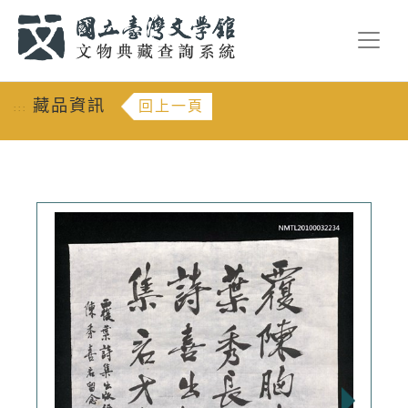
跳到主要內容
:::
藏品資訊
回上一頁
:::