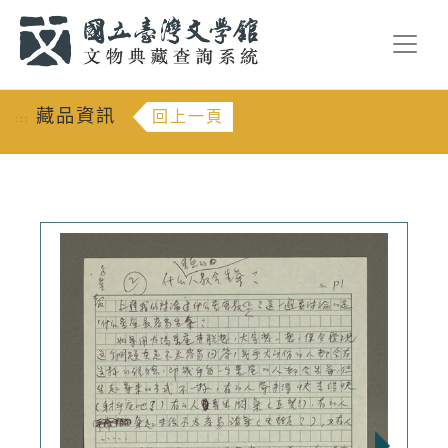
跳到主要內容
:::
藏品資訊
回上一頁
:::