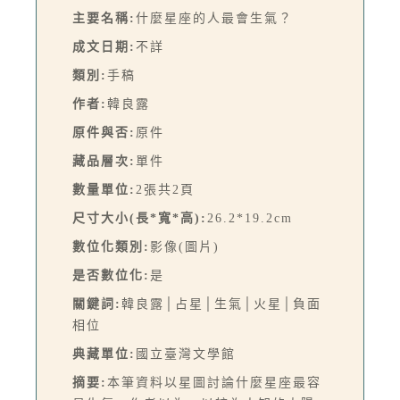
主要名稱:
什麼星座的人最會生氣？
成文日期:
不詳
類別:
手稿
作者:
韓良露
原件與否:
原件
藏品層次:
單件
數量單位:
2張共2頁
尺寸大小(長*寬*高):
26.2*19.2cm
數位化類別:
影像(圖片)
是否數位化:
是
關鍵詞:
韓良露│占星│生氣│火星│負面
相位
典藏單位:
國立臺灣文學館
摘要:
本筆資料以星圖討論什麼星座最容