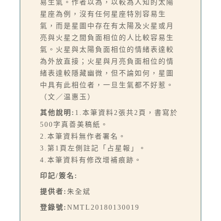
易生氣。作者以為，以較為人知的太陽
星座為例，沒有任何星座特別容易生
氣，而是星圖中存在有太陽及火星或月
亮與火星之間負面相位的人比較容易生
氣。火星與太陽負面相位的情緒表達較
為外放直接；火星與月亮負面相位的情
緒表達較隱藏幽微，但不論如何，星圖
中具有此相位者，一旦生氣都不好惹。
（文／温惠玉）
其他說明:
1.本筆資料2張共2頁，書寫於
500字真善美稿紙。
2.本筆資料無作者署名。
3.第1頁左側註記「占星報」。
4.本筆資料有修改增補痕跡。
印記/簽名:
提供者:
朱全斌
登錄號:
NMTL20180130019