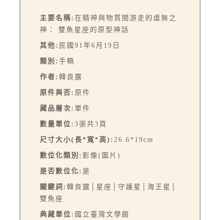
主要名稱:
在精神與物質間游走的虛無之
神： 雙魚星座的原型神話
其他:
民國91年6月19日
類別:
手稿
作者:
韓良露
原件與否:
原件
藏品層次:
單件
數量單位:
3張共3頁
尺寸大小(長*寬*高):
26.6*19cm
數位化類別:
影像(圖片)
是否數位化:
是
關鍵詞:
韓良露│星座│守護星│海王星│
雙魚座
典藏單位:
國立臺灣文學館