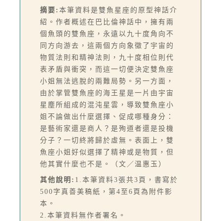
摘要:
本筆資料是雙魚星座的原型神話介
紹。作者概述在巴比倫神話中，擁有兩
個魚頭的雙魚座，永遠以九十度角向不
同方向游去，這兩個方向象徵了宇宙的
物質法則和精神法則，九十度相位則代
表矛盾與衝突，而這一切便決定雙魚座
小姐無法逃脫的兩難局勢。另一方面，
由於掌管雙魚座的海王星是一片由宇宙
星塵所組成的混沌星雲，導致雙魚座小
姐不論做出什麼選擇、促成哪種身分：
是藝術家還是商人？是殉道者還是投機
分子？一切終將歸於虛無。表面上，雙
魚座小姐好似選擇了精神或是物質，但
他其實什麼也不是。（文／温惠玉）
其他說明:
1.本筆資料3張共3頁，書寫於
500字真善美稿紙，第4至6頁為附件影
本。
2.本筆資料無作者署名。