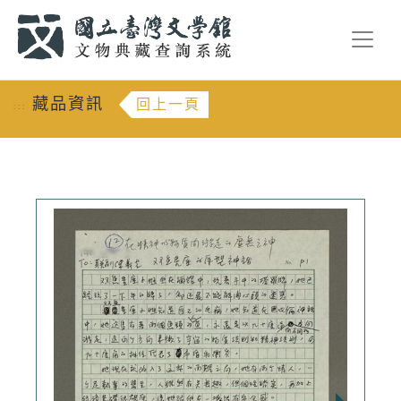
跳到主要內容
:::
藏品資訊
回上一頁
:::