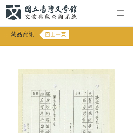
跳到主要內容
:::
藏品資訊
回上一頁
:::