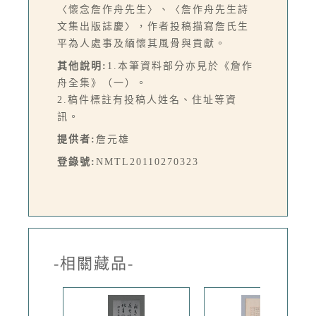
〈懷念詹作舟先生〉、〈詹作舟先生詩
文集出版誌慶〉，作者投稿描寫詹氏生
平為人處事及緬懷其風骨與貢獻。
其他說明:
1.本筆資料部分亦見於《詹作
舟全集》（一）。
2.稿件標註有投稿人姓名、住址等資
訊。
提供者:
詹元雄
登錄號:
NMTL20110270323
-相關藏品-