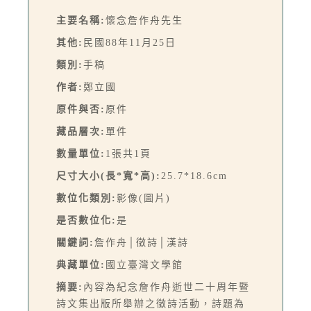
主要名稱:
懷念詹作舟先生
其他:
民國88年11月25日
類別:
手稿
作者:
鄭立國
原件與否:
原件
藏品層次:
單件
數量單位:
1張共1頁
尺寸大小(長*寬*高):
25.7*18.6cm
數位化類別:
影像(圖片)
是否數位化:
是
關鍵詞:
詹作舟│徵詩│漢詩
典藏單位:
國立臺灣文學館
摘要:
內容為紀念詹作舟逝世二十周年暨
詩文集出版所舉辦之徵詩活動，詩題為