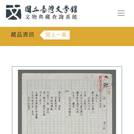
跳到主要內容
:::
藏品資訊
回上一頁
:::