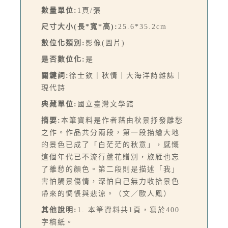
數量單位:
1頁/張
尺寸大小(長*寬*高):
25.6*35.2cm
數位化類別:
影像(圖片)
是否數位化:
是
關鍵詞:
徐士欽｜秋情｜大海洋詩雜誌｜
現代詩
典藏單位:
國立臺灣文學館
摘要:
本筆資料是作者藉由秋景抒發離愁
之作。作品共分兩段，第一段描繪大地
的景色已成了「白茫茫的秋意」，感慨
這個年代已不流行蘆花贈別，旅雁也忘
了離愁的顏色。第二段則是描述「我」
害怕觸景傷情，深怕自己無力收拾景色
帶來的惆悵與悲涼。（文／歐人鳳）
其他說明:
1. 本筆資料共1頁，寫於400
字稿紙。