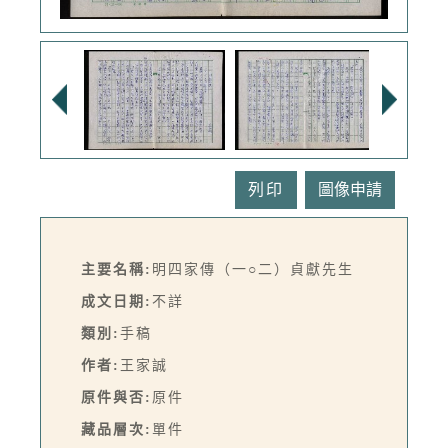
列印
主要名稱:
明四家傳（一○二）貞獻先生
成文日期:
不詳
類別:
手稿
作者:
王家誠
原件與否:
原件
藏品層次:
單件