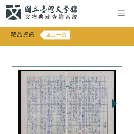
跳到主要內容
:::
藏品資訊
回上一頁
:::