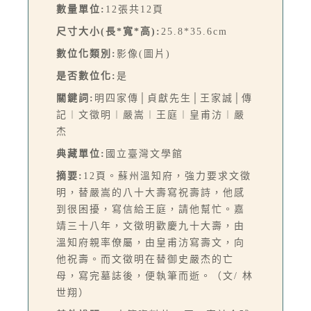
數量單位:
12張共12頁
尺寸大小(長*寬*高):
25.8*35.6cm
數位化類別:
影像(圖片)
是否數位化:
是
關鍵詞:
明四家傳│貞獻先生│王家誠│傳
記︱文徵明︱嚴嵩︱王庭︱皇甫汸︱嚴
杰
典藏單位:
國立臺灣文學館
摘要:
12頁。蘇州溫知府，強力要求文徵
明，替嚴嵩的八十大壽寫祝壽詩，他感
到很困擾，寫信給王庭，請他幫忙。嘉
靖三十八年，文徵明歡慶九十大壽，由
溫知府親率僚屬，由皇甫汸寫壽文，向
他祝壽。而文徵明在替御史嚴杰的亡
母，寫完墓誌後，便執筆而逝。（文/ 林
世翔）