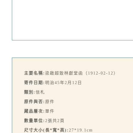
主要名稱:
梁啟超致林獻堂函（1912-02-12）
寄件日期:
明治45年2月12日
類別:
信札
原件與否:
原件
藏品層次:
單件
數量單位:
2張共2頁
尺寸大小(長*寬*高):
27*19.1cm