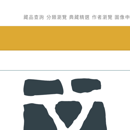
藏品查詢
分類瀏覽
典藏精選
作者瀏覽
圖像