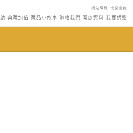
網站導覽
快速查詢
申請
典藏加值
藏品小故事
聯絡我們
開放資料
我要捐贈