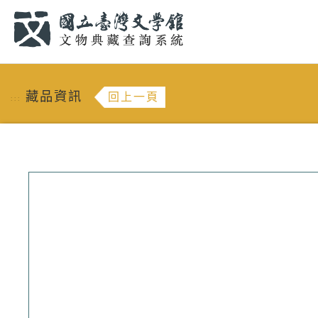
跳到主要內容
:::
藏品資訊
回上一頁
:::