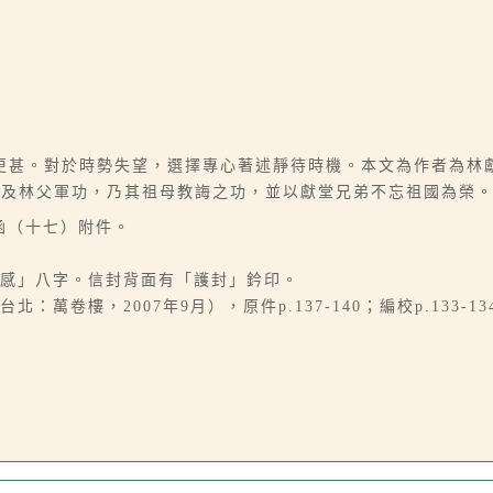
更甚。對於時勢失望，選擇專心著述靜待時機。本文為作者為林
及林父軍功，乃其祖母教誨之功，並以獻堂兄弟不忘祖國為榮。
函（十七）附件。
為感」八字。信封背面有「護封」鈐印。
卷樓，2007年9月），原件p.137-140；編校p.133-13