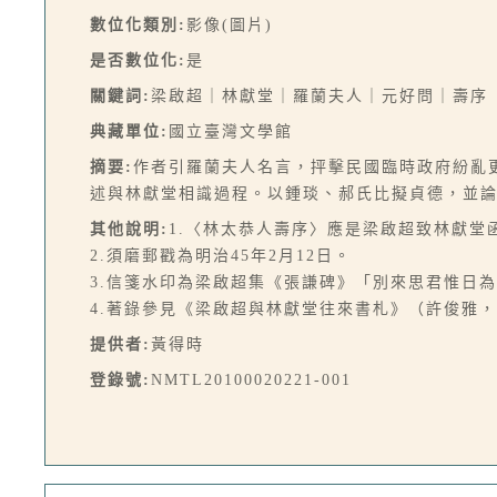
數位化類別:
影像(圖片)
是否數位化:
是
關鍵詞:
梁啟超｜林獻堂｜羅蘭夫人｜元好問｜壽序
典藏單位:
國立臺灣文學館
摘要:
作者引羅蘭夫人名言，抨擊民國臨時政府紛亂
述與林獻堂相識過程。以鍾琰、郝氏比擬貞德，並論
其他說明:
1.〈林太恭人壽序〉應是梁啟超致林獻堂
2.須磨郵戳為明治45年2月12日。
3.信箋水印為梁啟超集《張謙碑》「別來思君惟日
4.著錄參見《梁啟超與林獻堂往來書札》（許俊雅，台北：萬
提供者:
黃得時
登錄號:
NMTL20100020221-001