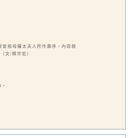
獻堂祖母羅太夫人所作壽序，內容敘
（文/蔡宗宏）
4。