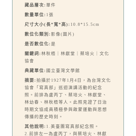
藏品層次:
單件
數量單位:
1張
尺寸大小(長*寬*高):
10.8*15.5cm
數位化類別:
影像(圖片)
是否數位化:
是
關鍵詞:
林秋梧｜林獻堂｜蔡培火｜文化
協會
典藏單位:
國立臺灣文學館
摘要:
拍攝於1927年1月4日，為台灣文化
協會「寫真部」巡迴演講活動的紀念
照。前排為盧丙丁、蔡培火、林獻堂、
林幼春、林秋梧等人。此照見證了日治
時期文協成員積極參與啟蒙運動與思想
傳播的歷史時刻。
其他說明:
1.美臺團寫真部紀念照。
2.前排左一為盧丙丁，與蔡培火、林獻