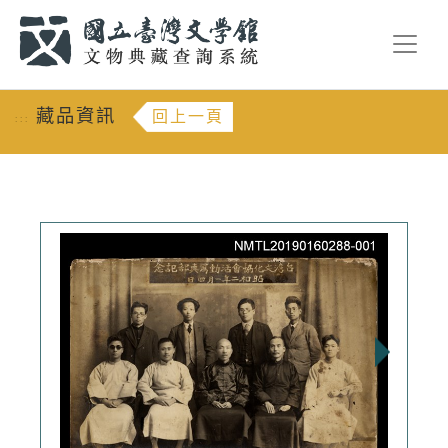
跳到主要內容
:::
藏品資訊
回上一頁
:::