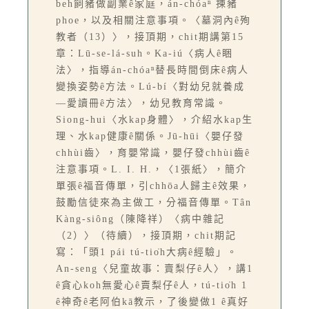
beh飼豬做副業ê家庭，án-chóaⁿ 揀豬
phoe，以及相關注意事項。〈墓洞內ê殉
教者（13）〉，接頂期，chit期講第15
章：Lū-se-lá-suh。Ka-iú〈病人ê睏
法〉，指導án-chóaⁿ替長時間倒床ê病人
變換姿勢ê方法。Lú-bí〈對幼兒就養成
—愛讀冊ê方法〉，幼兒教育常識。
Siong-hui〈水kap身體〉，介紹水kap生
理、水kap健康ê關係。Jū-hūi〈嬰仔發
chhùi齒〉，育嬰常識，嬰仔發chhùi齒ê
注意事項。L. I. H.，〈1張紙〉，簡介
單張ê福音傳單，引chhōa人歸主ê效果，
鼓勵信徒來為主做工，分福音傳單。Tân
Kàng-siông（陳降祥）〈病中雜記
（2）〉（待續），接頂期，chit期記
寫：「頭1 pái tú-tio̍h大病ê經驗」。
An-seng〈兒童故事：賣梨仔ê人〉，講1
ê貪心koh無愛心ê賣梨仔ê人，tú-tio̍h 1
ê神奇ê老阿伯kā教示，了後變做1 ê真好