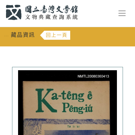
跳到主要內容
:::
藏品資訊
回上一頁
:::