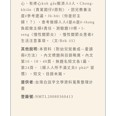
心、有疼心koh gâu賑濟人ê人。Chong-
khiân〈責駡囡仔ê原則〉，囝兒教養法
度ê參考建議。Jū-hūi〈你是好主
婦！？〉，查考做婦人人ê是m̄是ē-thang
負起做主婦ê責任，測驗題10條。I-
seng〈慢性關節炎〉，慢性關節炎患者ê
生活注意事項。（文/Bo̍k ilī）
其他說明:
本資料〈對幼兒就養成—愛讀
冊ê方法〉，內文標題與目錄略異。內文
第16、18、40頁，無題名短文各1篇、
第24頁，〈婦人人所不滿丈夫ê pháiⁿ 習
慣〉，短文，目錄未揭。
提供者:
台灣白話字文學資料蒐集整理計
畫
登錄號:
NMTL20080360413