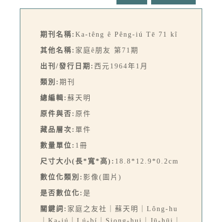
期刊名稱:
Ka-têng ê Pêng-iú Tē 71 kî
其他名稱:
家庭ê朋友 第71期
出刊/發行日期:
西元1964年1月
類別:
期刊
總編輯:
蘇天明
原件與否:
原件
藏品層次:
單件
數量單位:
1冊
尺寸大小(長*寬*高):
18.8*12.9*0.2cm
數位化類別:
影像(圖片)
是否數位化:
是
關鍵詞:
家庭之友社｜蘇天明｜Lông-hu
｜Ka-iú｜Lú-bí｜Siong-hui｜Jū-hūi｜