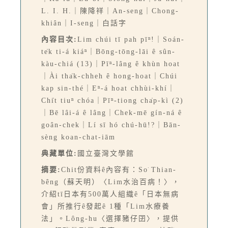
L. I. H.｜陳降祥｜An-seng｜Chong-
khiân｜I-seng｜白話字
內容目次:
Lim chúi tī pah pīⁿ!｜Soán-
te̍k ti-á kiáⁿ｜Bōng-tōng-lāi ê sûn-
kàu-chiá (13)｜Pīⁿ-lâng ê khùn hoat
｜Ài tha̍k-chheh ê hong-hoat｜Chúi
kap sin-thé｜Eⁿ-á hoat chhùi-khí｜
Chi̍t tiuⁿ chóa｜Pīⁿ-tiong cha̍p-kì (2)
｜Bē lâi-á ê lâng｜Chek-mē gín-ná ê
goân-chek｜Lí sī hó chú-hū!?｜Bān-
sèng koan-chat-iām
典藏單位:
國立臺灣文學館
摘要:
Chit份資料ê內容有：So͘ Thian-
bêng（蘇天明）〈Lim水治百病！〉，
介紹tī日本有500萬人組織ê「日本無病
會」所推行ê發起ê 1種「Lim水療養
法」。Lông-hu〈選擇豬仔囝〉，提供