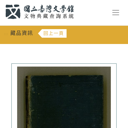
跳到主要內容
:::
藏品資訊
回上一頁
:::