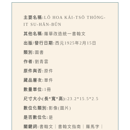
主要名稱:
LÔ HOA KÁI-TSŌ THÓNG-
IT SU-HĀN-BÛN
其他名稱:
羅華改造統一書翰文
出版/發行日期:
西元1925年2月15日
類別:
圖書
作者:
劉青雲
原件與否:
原件
藏品層次:
單件
數量單位:
1冊
尺寸大小(長*寬*高):
23.2*15.5*2.5
數位化類別:
影像(圖片)
是否數位化:
是
關鍵詞:
書翰文｜書翰文指南｜羅馬字｜