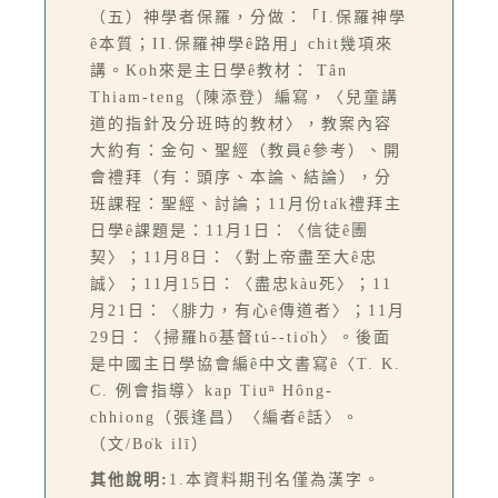
（五）神學者保羅，分做：「I.保羅神學
ê本質；II.保羅神學ê路用」chit幾項來
講。Koh來是主日學ê教材： Tân
Thiam-teng（陳添登）編寫，〈兒童講
道的指針及分班時的教材〉，教案內容
大約有：金句、聖經（教員ê參考）、開
會禮拜（有：頭序、本論、結論），分
班課程：聖經、討論；11月份ta̍k禮拜主
日學ê課題是：11月1日：〈信徒ê團
契〉；11月8日：〈對上帝盡至大ê忠
誠〉；11月15日：〈盡忠kàu死〉；11
月21日：〈腓力，有心ê傳道者〉；11月
29日：〈掃羅hō͘基督tú--tio̍h〉。後面
是中國主日學協會編ê中文書寫ê〈T. K.
C. 例會指導〉kap Tiuⁿ Hông-
chhiong（張逢昌）〈編者ê話〉。
（文/Bo̍k ilī）
其他說明:
1.本資料期刊名僅為漢字。