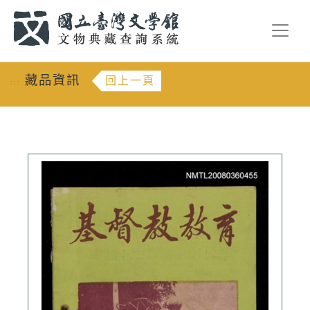
跳到主要內容
:::
藏品資訊
回上一頁
:::