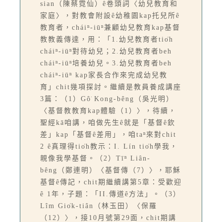
sian（陳蔡霓仙）ê卷頭詞〈幼兒教育和
家庭〉，對教會附設ê幼稚園kap托兒所ê
教育者，cháiⁿ-iūⁿ兼顧幼兒教育kap基督
教教義傳達，用：「1.幼兒教育者tio̍h
cháiⁿ-iūⁿ對待幼兒；2.幼兒教育者beh
cháiⁿ-iūⁿ培養幼兒。3.幼兒教育者beh
cháiⁿ-iūⁿ kap家長合作來完成幼兒教
育」chit幾項探討。繼續是教員養成講座
3篇：（1）Gô͘ Kong-bêng（吳光明）
〈基督教教育kap體驗（1）〉，待續，
聖經kā咱講，咱做先生ê就是「基督ê欽
差」kap「基督ê差用」，咱taⁿ來對chit
2 ê真理得tio̍h教示：I. Lín tio̍h學我，
親像我學基督。（2）Tīⁿ Liân-
bêng（鄭連明）〈基督傳（7）〉，耶穌
基督ê傳記，chit期繼續講第5章：受歡迎
ê 1年，子題：「II.傳道ê方法」。（3）
Lîm Gio̍k-tiân（林玉田）〈保羅
（12）〉，接10月號第29面，chit期講