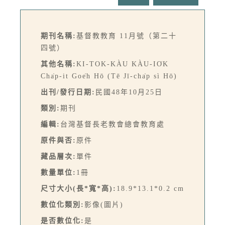
期刊名稱:
基督教教育 11月號（第二十
四號）
其他名稱:
KI-TOK-KÀU KÀU-IO̍K
Cha̍p-it Goe̍h Hō (Tē Jī-cha̍p sì Hō)
出刊/發行日期:
民國48年10月25日
類別:
期刊
編輯:
台灣基督長老教會總會教育處
原件與否:
原件
藏品層次:
單件
數量單位:
1冊
尺寸大小(長*寬*高):
18.9*13.1*0.2 cm
數位化類別:
影像(圖片)
是否數位化:
是