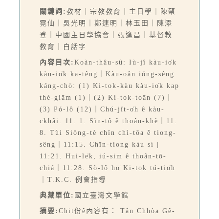
關鍵詞:
教材｜宗教教育｜主日學｜陳蔡
霓仙｜吳光明｜鄭連明｜林玉田｜陳添
登｜中國主日學協會｜張逢昌｜基督教
教育｜白話字
內容目次:
Koàn-thâu-sû: Iù-jî kàu-io̍k
kàu-io̍k ka-têng｜Kàu-oân ióng-sêng
káng-chō: (1) Ki-tok-kàu kàu-io̍k kap
thé-giām (1)｜(2) Ki-tok-toān (7)｜
(3) Pó-lô (12)｜Chú-ji̍t-o̍h ê kàu-
ckhâi: 11: 1. Sìn-tô͘ ê thoân-khè｜11:
8. Tùi Siōng-tè chīn chì-tōa ê tiong-
sêng｜11:15. Chīn-tiong kàu sí |
11:21. Hui-le̍k, iú-sim ê thoân-tō-
chiá｜11:28. Sò-lô hō͘ Ki-tok tú-tio̍h
｜T.K.C. 例會指導
典藏單位:
國立臺灣文學館
摘要:
Chit份ê內容有： Tân Chhòa Gê-