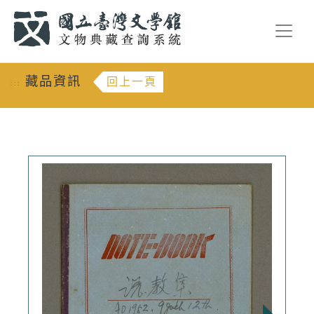
跳到主要內容
:::
藏品資訊
回上一頁
:::