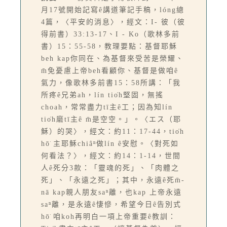
月17號開始記寫ê講道筆記手稿，lóng總
4篇，〈平安的消息〉，經文：I- 彼（彼
得前書）33:13-17、I - Ko（歌林多前
書）15：55-58，教理要點：基督耶穌
beh kap你同在、為基督來受苦是榮耀、
m̄免憂慮上帝beh看顧你、基督是做咱ê
氣力，像歌林多前書15：58所講：「我
所疼ê兄弟ah，lín tio̍h堅固，無搖
choah，常常盡力tī主ê工；因為知lín
tio̍h磨tī主ê m̄是空空。」。〈エス（耶
穌）的哭〉，經文：約11：17-44，tio̍h
hō͘ 主耶穌chiâⁿ做lín ê安慰。〈對死如
何看法？〉，經文：約14：1-14，世間
人ê死分3款：「靈魂的死」、「肉體之
死」、「永遠之死」；其中，永遠ê死m̄-
nā kap親人朋友saⁿ離，也kap 上帝永遠
saⁿ離，是永遠ê悽慘，希望今日ê告別式
hō͘ 咱koh再明白一項上帝重要ê教訓：