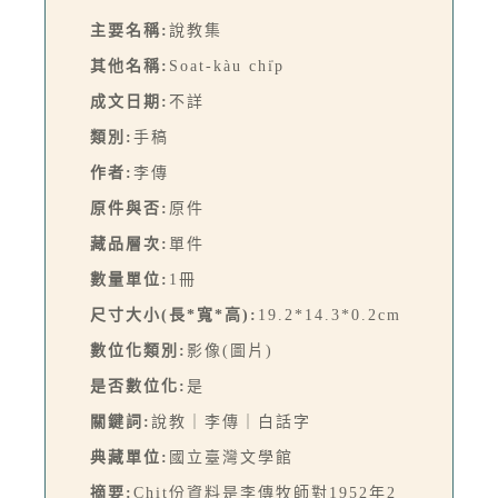
主要名稱:
說教集
其他名稱:
Soat-kàu chi̍p
成文日期:
不詳
類別:
手稿
作者:
李傳
原件與否:
原件
藏品層次:
單件
數量單位:
1冊
尺寸大小(長*寬*高):
19.2*14.3*0.2cm
數位化類別:
影像(圖片)
是否數位化:
是
關鍵詞:
說教｜李傳｜白話字
典藏單位:
國立臺灣文學館
摘要:
Chit份資料是李傳牧師對1952年2