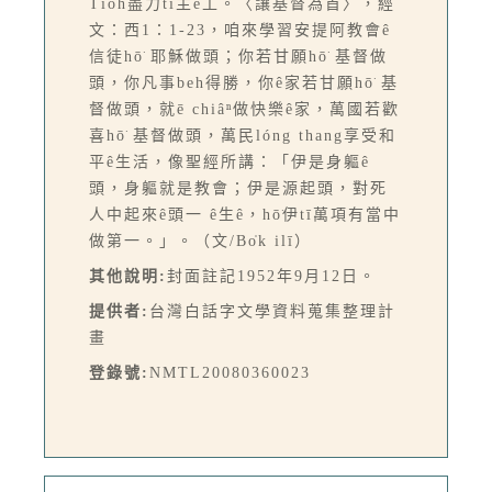
Tio̍h盡力tī主ê工。〈讓基督為首〉，經
文：西1：1-23，咱來學習安提阿教會ê
信徒hō͘ 耶穌做頭；你若甘願hō͘ 基督做
頭，你凡事beh得勝，你ê家若甘願hō͘ 基
督做頭，就ē chiâⁿ做快樂ê家，萬國若歡
喜hō͘ 基督做頭，萬民lóng thang享受和
平ê生活，像聖經所講：「伊是身軀ê
頭，身軀就是教會；伊是源起頭，對死
人中起來ê頭一 ê生ê，hō͘伊tī萬項有當中
做第一。」。（文/Bo̍k ilī）
其他說明:
封面註記1952年9月12日。
提供者:
台灣白話字文學資料蒐集整理計
畫
登錄號:
NMTL20080360023