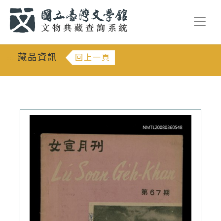
跳到主要內容
:::
藏品資訊
回上一頁
:::