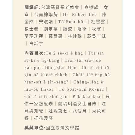
關鍵詞:
台灣基督長老教會｜宣道處｜女
宣｜台南神學院｜Dr. Robert Lee｜陳
金然｜宋淑娟｜Tō͘ Soat-hûn｜杜雪雲｜
楊士養｜劉定華｜縛跤｜潘衡｜秋寒｜
蘭瑪琍蓮｜鄭慧惠｜林妙珠｜戴吳丁妹
｜白話字
內容目次:
Tē 2 sè-kí ê kng｜Tùi sin
sè-kí ê ǹg-bāng｜Hiān-tāi siā-hōe
kap put-liông siàu-liân｜Jû-hô chí-tō
gín-ná khòaⁿ chheh｜Cháiⁿ-iūⁿ èng-hù
hiān-si̍t ê jîn-seng?｜Chèng-lâng ê
lāu-bú Hā-oa｜Tō͘ Soat-hûn Ko͘-niû｜
Chí-ū chi̍t kho͘-gûn｜Pa̍k-kha-koa｜只
你一家怎麼辦｜蘭瑪琍連女士自傳｜注
意與知覺｜妊娠第七，八個月｜秀色可
餐｜插花漫談
典藏單位:
國立臺灣文學館