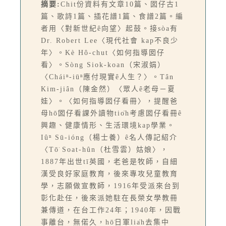
摘要:
Chit份資料有文章10篇、囡仔古1
篇、歌詩1篇、插花譜1篇、食譜2篇。編
者用〈對新世紀ê向望〉起鼓。接sòa有
Dr. Robert Lee〈現代社會 kap不良少
年〉。Kè Hô-chut〈如何指導囡仔
看〉。Sòng Siok-koan（宋淑娟）
〈Cháiⁿ-iūⁿ應付現實ê人生？〉。Tân
Kim-jiân（陳金然）〈眾人ê老母－夏
娃〉。〈如何指導囡仔看冊〉，提醒爸
母hō͘囡仔看課外讀物tio̍h考慮囡仔看冊ê
興趣、健康情形、生活環境kap學業。
Iûⁿ Sū-ióng（楊士養）ê名人傳記紹介
〈Tō͘ Soat-hûn（杜雪雲）姑娘〉，
1887年出世tī英國，老爸是牧師，自細
漢受良好家庭教育，後來專攻兒童教育
學，志願做宣教師，1916年受派來台到
彰化赴任，後來派她駐在長榮女學教冊
兼傳道，在台工作24年；1940年，因戰
事離台，無偌久，hō͘日軍lia̍h去集中