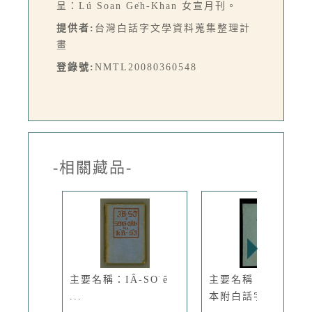
呈：Lú Soan Ge̍h-Khan 女宣月刊。
提供者:
台灣白話字文學資料蒐集整理計
畫
登錄號:
NMTL20080360548
-相關藏品-
主要名稱：IÂ-SO͘ ê
主要名稱：詩歌（選
...
本附白話字...