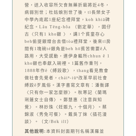
營，送入收容所欠食無藥折磨將近4冬，
病弱別世；杜姑娘別世了後，tī長榮女子
中學內底起1座紀念禮拜堂，koh khiā碑
紀念。Lâu Tēng-hôa （劉定華），囡仔
古〈只有1 kho͘銀 〉，講1个貧童存心
beh偷提銀燈台去借tòa禮拜堂，後來tī房
間有1塊碗té銀角是beh hō͘貧苦需要ê人
路用，大受感動，連伊身軀所chhun ê 1
kho͘銀也奉獻入碗裡。1篇舊作重刊，
1888年作ê〈縛跤歌〉，thang看見教會
做社會先覺者，cháiⁿ-iūⁿ改革早前社會
縛跤ê歹風俗。漢字書寫文章有：潘衡譯
〈只有你一家怎麼辦〉。秋寒記〈蘭瑪
琍蓮女士自傳〉。鄭慧惠〈注意與知
覺〉。林妙珠〈妊娠九，十個月〉。蔡
錦淑〈秀免可餐〉。戴吳丁妹〈插花漫
談〉。（文/Bo̍k ilī）
其他說明:
本資料封面期刊名稱漢羅並