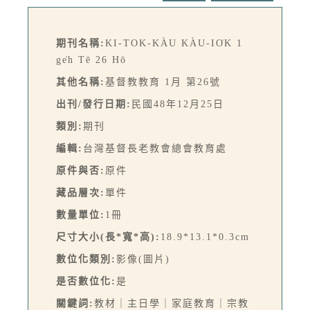
期刊名稱:
KI-TOK-KÀU KÀU-IO̍K 1
ge̍h Tē 26 Hō
其他名稱:
基督教教育 1月 第26號
出刊/發行日期:
民國48年12月25日
類別:
期刊
編輯:
台灣基督長老教會總會教育處
原件與否:
原件
藏品層次:
單件
數量單位:
1冊
尺寸大小(長*寬*高):
18.9*13.1*0.3cm
數位化類別:
影像(圖片)
是否數位化:
是
關鍵詞:
教材｜主日學｜家庭教育｜宗教