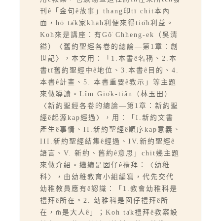
刊ê「金句ê故事」thang印tī chit本內
面，hō͘ ta̍k家khah利便來得tio̍h利益。
Koh來是講座：有Gô͘ Chheng-ek（吳清
鎰）〈舊約聖經各卷的總論—第1章：創
世記〉，本文用：「1.本書ê名稱、2.本
書tī舊約聖經中ê地位、3.本書ê目的、4.
本書ê計畫、5. 本書重要ê教示」等主題
來做導讀。Lîm Gio̍k-tiân（林玉田）
〈新約聖經各卷的總論—第1章：新約聖
經ê起源kap經過〉，用：「I.新約文書
產生ê事情、II.新約聖經ê順序kap意義、
III.新約聖經結集ê經過、IV.新約聖經ê
語言、V. 新約、舊約ê意思」chit幾主題
來做介紹。繼續是囡仔ê禮拜：〈幼稚
科〉，由幼稚教育小組編寫，代先交代
幼稚教員應有ê認識：「1.教會幼稚科是
禮拜ê所在。2. 幼稚科是囡仔禮拜ê所
在，m̄是大人ê」；Koh ta̍k禮拜ê教案設