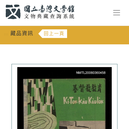
跳到主要內容
:::
藏品資訊
回上一頁
:::