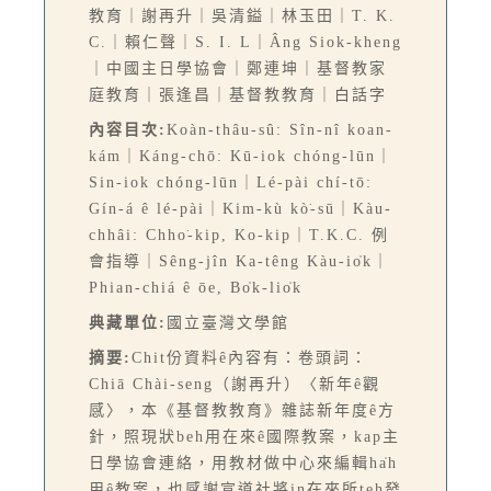
教育｜謝再升｜吳清鎰｜林玉田｜T. K.
C.｜賴仁聲｜S. I. L｜Âng Siok-kheng
｜中國主日學協會｜鄭連坤｜基督教家
庭教育｜張逢昌｜基督教教育｜白話字
內容目次:
Koàn-thâu-sû: Sîn-nî koan-
kám｜Káng-chō: Kū-iok chóng-lūn｜
Sin-iok chóng-lūn｜Lé-pài chí-tō:
Gín-á ê lé-pài｜Kim-kù kò͘-sū｜Kàu-
chhâi: Chho͘-kip, Ko-kip｜T.K.C. 例
會指導｜Sêng-jîn Ka-têng Kàu-io̍k｜
Phian-chiá ê ōe, Bo̍k-lio̍k
典藏單位:
國立臺灣文學館
摘要:
Chit份資料ê內容有：卷頭詞：
Chiā Chài-seng（謝再升）〈新年ê觀
感〉，本《基督教教育》雜誌新年度ê方
針，照現狀beh用在來ê國際教案，kap主
日學協會連絡，用教材做中心來編輯ha̍h
用ê教案，也感謝宣道社將in在來所teh發