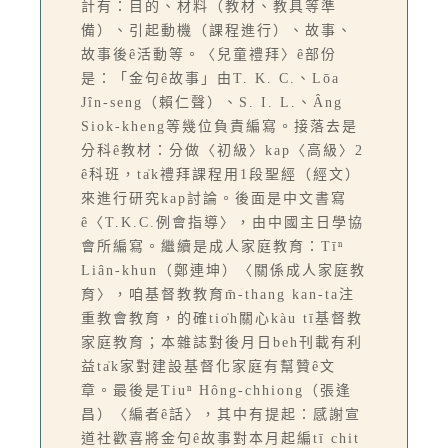
計有：目的、材料（教材、教具等準
備）、引起動機（課程進行）、故事、
故事後ê活動等。〈兒童禮拜〉ê部份
是：「金句ê故事」由T. K. C.、Lōa
Jîn-seng（賴仁聲）、S. I. L.、Âng
Siok-kheng等幾位負責編寫。接落去是
分科ê教材：分做〈初級〉kap〈高級〉2
ê科班，ta̍k禮拜課程用1段聖經（經文）
來進行研究kap討論。後面是中文書寫
ê〈T.K.C.例會指導〉，由中國主日學協
會所編寫。繼續是成人家庭教育：Tīⁿ
Liân-khun（鄭連坤）〈關係成人家庭教
育〉，咱基督教教育m̄-thang kan-ta注
重教會教育，的確tio̍h關心kàu tī基督教
家庭教育；本雜誌對後月日beh刊載有利
益ta̍k家對建設基督化家庭有幫贊ê文
章。最後是Tiuⁿ Hông-chhiong（張逢
昌）〈編者ê話〉，其中有提起：感謝宣
道社歡喜將金句ê故事對本月起編tī chit