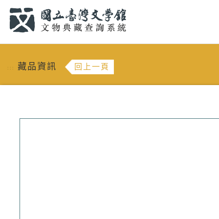
跳到主要內容
:::
藏品資訊
回上一頁
:::