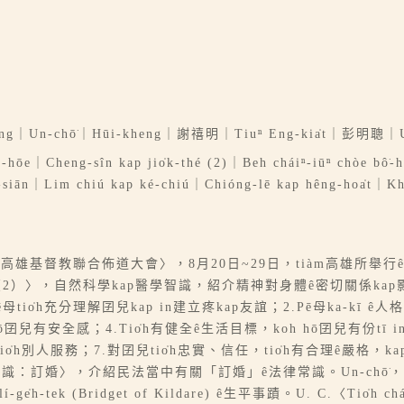
g｜Un-chō͘｜Hūi-kheng｜謝禧明｜Tiuⁿ Eng-kia̍t｜彭明聰
āi-hōe｜Cheng-sîn kap jio̍k-thé (2)｜Beh cháiⁿ-iūⁿ chòe bô
à-siān｜Lim chiú kap ké-chiú｜Chióng-lē kap hêng-hoa̍t｜Kh
約翰）〈高雄基督教聯合佈道大會〉，8月20日~29日，tiàm高雄所
肉體（2）〉，自然科學kap醫學智識，紹介精神對身體ê密切關係kap影響
pē母tio̍h充分理解囝兒kap in建立疼kap友誼；2.Pē母ka-kī 
ō͘囝兒有安全感；4.Tio̍h有健全ê生活目標，koh hō͘囝兒有份tī i
為tio̍h別人服務；7.對囝兒tio̍h忠實、信任，tio̍h有合理ê嚴格，
〈家庭法律常識：訂婚〉，介紹民法當中有關「訂婚」ê法律常識。Un-chō͘
̍h-tek (Bridget of Kildare) ê生平事蹟。U. C.〈Tio̍h chái