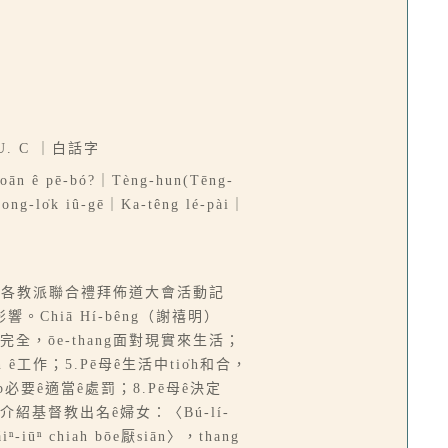
｜U. C ｜白話字
͘-hoān ê pē-bó?｜Tèng-hun(Tēng-
ong-lo̍k iû-gē｜Ka-têng lé-pài｜
舉行ê各教派聯合禮拜佈道大會活動記
。Chiā Hí-bêng（謝禧明）
ê人格完全，ōe-thang面對現實來生活；
n ê工作；5.Pē母ê生活中tio̍h和合，
kap必要ê適當ê處罰；8.Pē母ê決定
，介紹基督教出名ê婦女：〈Bú-lí-
ⁿ-iūⁿ chiah bōe厭siān〉，thang