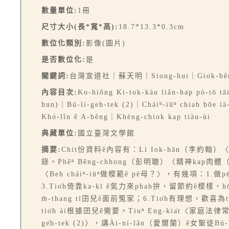
數量單位:
1冊
尺寸大小(長*寬*高):
18.7*13.3*0.3cm
數位化類別:
影像(圖片)
是否數位化:
是
關鍵詞:
台灣宣道社｜蘇天明｜Siong-hui｜Gio̍k-bên
內容目次:
Ko-hiông Ki-tok-kàu liân-ha̍p pò-tō t
hun)｜Bú-lí-geh-tek (2)｜Cháiⁿ-iūⁿ chiah bōe i
Khó-lîn ê A-bêng｜Khèng-chiok kap tiàu-ùi
典藏單位:
國立臺灣文學館
摘要:
Chit份資料ê內容有：Lí Iok-hān（李
錄。Phêⁿ Bêng-chhong（彭明聰）〈精神kap
〈Beh cháiⁿ-iūⁿ做模範ê pē母？〉，有幾項：1.做
3.Tio̍h倚靠ka-kī ê氣力來phah拚，留節約ê模樣，h
m̄-thang tī囝兒ê面前冤家；6.Tio̍h有理想，歡喜
tio̍h ài根據囝兒ê需要。Tiuⁿ Eng-kia̍t
ge̍h-tek (2)〉，講Ài-ní-lân（愛爾蘭）ê女聖徒Bú-lí-ge