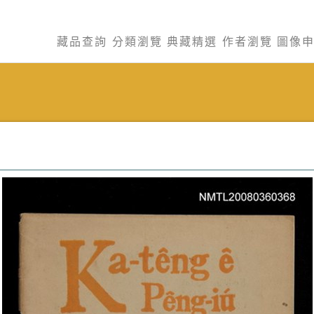
藏品查詢
分類瀏覽
典藏精選
作者瀏覽
圖像