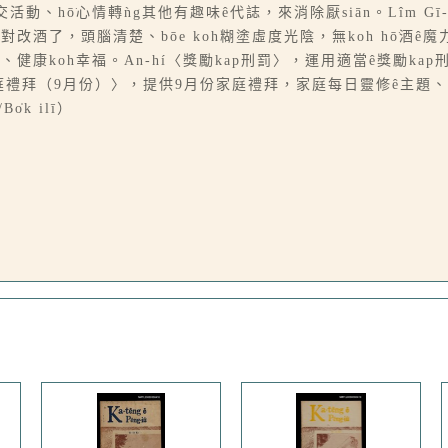
hō͘心情轉ǹg其他有趣味ê代誌，來消除厭siān。Lîm Gī-b
酒了，頭腦清楚、bōe koh糊塗虛度光陰，無koh hō͘酒ê魔力束
、健康koh幸福。An-hí〈獎勵kap刑罰〉，運用適當ê獎勵kap
庭禮拜（9月份）〉，提供9月份家庭禮拜，家庭每日靈修ê主題、beh
̍k ilī）