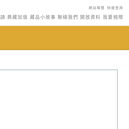
網站導覽
快速查詢
申請
典藏加值
藏品小故事
聯絡我們
開放資料
我要捐贈