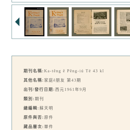
期刊名稱:
Ka-têng ê Pêng-iú Tē 43 kî
其他名稱:
家庭ê朋友 第43期
出刊/發行日期:
西元1961年9月
類別:
期刊
總編輯:
蘇天明
原件與否:
原件
藏品層次:
單件