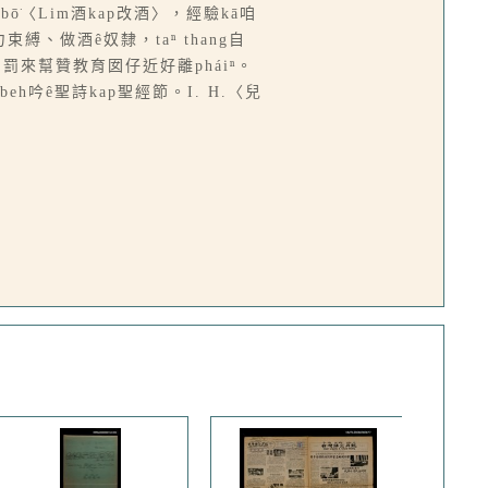
ō͘〈Lim酒kap改酒〉，經驗kā咱
縛、做酒ê奴隸，taⁿ thang自
刑罰來幫贊教育囡仔近好離pháiⁿ。
吟ê聖詩kap聖經節。I. H.〈兒