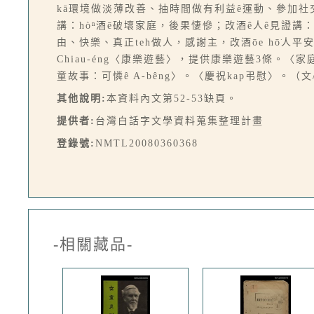
kā環境做淡薄改善、抽時間做有利益ê運動、參加社交活動、
講：hòⁿ酒ē破壞家庭，後果悽慘；改酒ê人ê見證講：對改
由、快樂、真正teh做人，感謝主，改酒ōe hō͘人平安
Chiau-éng〈康樂遊藝〉，提供康樂遊藝3條。〈家
童故事：可憐ê A-bêng〉。〈慶祝kap弔慰〉。（文/Bo
其他說明:
本資料內文第52-53缺頁。
提供者:
台灣白話字文學資料蒐集整理計畫
登錄號:
NMTL20080360368
-相關藏品-