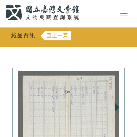
跳到主要內容
:::
藏品資訊
回上一頁
:::