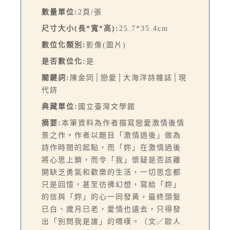
數量單位:
2頁/張
尺寸大小(長*寬*高):
25.7*35.4cm
數位化類別:
影像(圖片)
是否數位化:
是
關鍵詞:
陳金同│戀愛│大海洋詩雜誌│現
代詩
典藏單位:
國立臺灣文學館
摘要:
本筆資料為作者描寫戀愛激情後情
景之作。作者以題目「激情過後」做為
詩作時間的起點，而「妳」在激情過後
將心思上鎖，而令「我」懷疑是否該離
開缺乏勇氣和歡樂的生活，一切思念都
只是回憶，甚至彷彿幻想，寫給「妳」
的信與「妳」的心一同發黃，最終頭髮
已白、歲月已老，愛情也遠去，只得發
出「別問我是誰」的喟嘆。（文／歐人