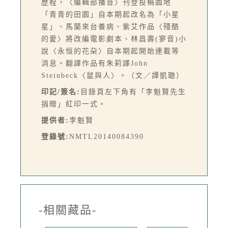
歷程，〈編輯部播音〉刊登投稿園地
「青青的田園」自本期起改名為「小星
星」、馬蘭來台養病、紫艾作品〈殘酷
的愛〉將改編電影劇本、林昌壽(寥音)小
說〈永恒的花朶〉自本期起開始連載等
消息。翻譯作品有朱莉譯John
Steinbeck〈鼠與人〉。（文／譚凱聰）
印記/簽名:
目錄頁左下角有「李魁賢先生
捐贈」紅印一式。
提供者:
李魁賢
登錄號:
NMTL20140084390
-相關藏品-