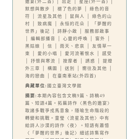
邀宴(外二首) │ 出走 │ 星座(外一首) │
默想與散步 │ 褪了色的夢 │ 綠色的音
符 │ 流星及其他 │ 鼠與人 │ 綠色的山
村 │ 致病魔 │ 永恒的花朵 │ 「夢醒的
世界」後記 │ 詩靜小啟 │ 服務部啟事
│ 編輯部播音 │ 心靈的呼喚 │ 窗外 │
黑姑娘 │ 信 │ 雨天、悲哀 │ 友情草一
束 │ 愛的小唱 │ 愛河流著恨水 │ 感受
│ 抒懷與寒流 │ 按摩者 │ 誘惑 │ 提燈
外三章 │ 構圖 │ 送別 │ 嚮往及其他 │
海的戀曲 │ 在臺南車站(外四首)
典藏單位:
國立臺灣文學館
摘要:
本期內容包含文稿9篇、詩稿49
篇、短語4篇。拓蕪詩作〈黑色的邀宴〉
取諸多戰爭戎馬意象，隱喻生命階段的
轉變和挑戰。童瑩〈流星及其他〉中有
給詩人沙漠的詩作〈夜〉。短語有蕭憶
〈「夢醒的世界」後記〉細述詩集寫作