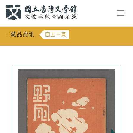
跳到主要內容
:::
藏品資訊
回上一頁
:::