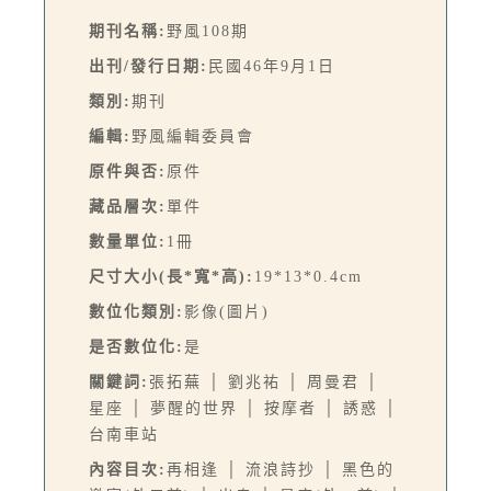
期刊名稱:
野風108期
出刊/發行日期:
民國46年9月1日
類別:
期刊
編輯:
野風編輯委員會
原件與否:
原件
藏品層次:
單件
數量單位:
1冊
尺寸大小(長*寬*高):
19*13*0.4cm
數位化類別:
影像(圖片)
是否數位化:
是
關鍵詞:
張拓蕪 │ 劉兆祐 │ 周曼君 │
星座 │ 夢醒的世界 │ 按摩者 │ 誘惑 │
台南車站
內容目次:
再相逢 │ 流浪詩抄 │ 黑色的