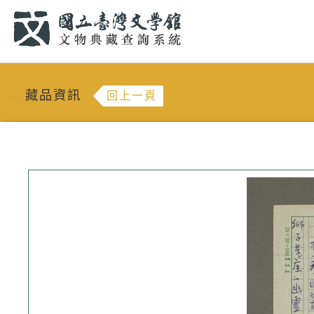
跳到主要內容
:::
藏品資訊
回上一頁
:::