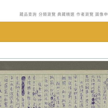
藏品查詢
分類瀏覽
典藏精選
作者瀏覽
圖像