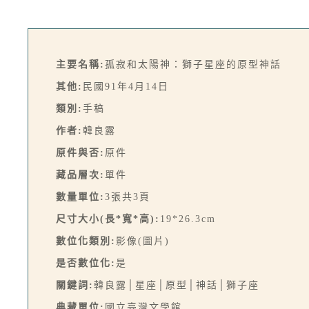
主要名稱:
孤寂和太陽神：獅子星座的原型神話
其他:
民國91年4月14日
類別:
手稿
作者:
韓良露
原件與否:
原件
藏品層次:
單件
數量單位:
3張共3頁
尺寸大小(長*寬*高):
19*26.3cm
數位化類別:
影像(圖片)
是否數位化:
是
關鍵詞:
韓良露│星座│原型│神話│獅子座
典藏單位:
國立臺灣文學館