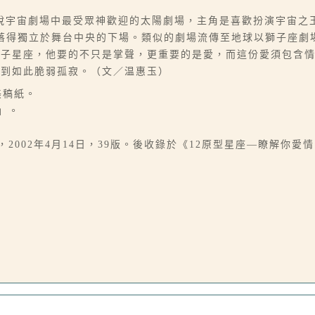
說宇宙劇場中最受眾神歡迎的太陽劇場，主角是喜歡扮演宇宙之
落得獨立於舞台中央的下場。類似的劇場流傳至地球以獅子座劇
獅子星座，他要的不只是掌聲，更重要的是愛，而這份愛須包含
感到如此脆弱孤寂。（文／温惠玉）
美稿紙。
」。
l》，2002年4月14日，39版。後收錄於《12原型星座—瞭解