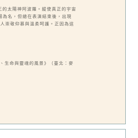
王的太陽神阿波羅。縱使真正的宇宙
場為名，但總在表演結束後，出現
情人崇敬仰慕與溫柔呵護。正因為這
你愛情、生命與靈魂的風景》（臺北：麥