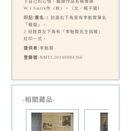
下自己的心情。翻譯作品有楊瞱譯
W.J.Smith作〈秋〉。（文／楊子葳）
印記/簽名:
1.封面右下角簽有李魁賢筆名
「楓堤」。
2.目錄頁左下角有「李魁賢先生捐贈」
紅印一式。
提供者:
李魁賢
登錄號:
NMTL20140084366
-相關藏品-