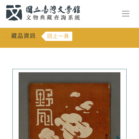
跳到主要內容
:::
藏品資訊
回上一頁
:::