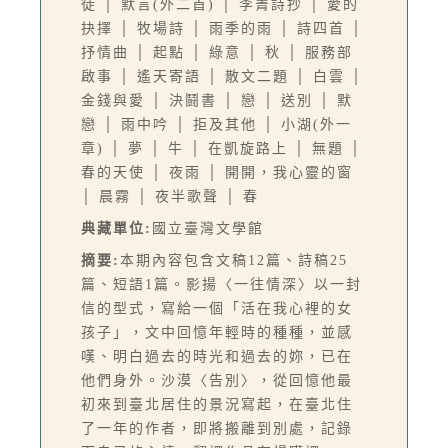
徒 │ 默言(外二首) │ 李菁詩抄 │ 愛的
抉擇 │ 牧場詩 │ 雨季的雨 │ 詩四首 │
抒情曲 │ 起點 │ 綠意 │ 秋 │ 服務部
啟事 │ 遙天寄語 │ 散文二題 │ 白雲 │
金錢與愛 │ 決鬪書 │ 戀 │ 送別 │ 默
戀 │ 雨中吟 │ 拒及其他 │ 小湖(外一
章) │ 夢 │ 牛 │ 在凱旋路上 │ 無題 │
春的天使 │ 夜雨 │ 開開，我心靈的窗
│ 晨霧 │ 夜半歌聲 │ 春
典藏單位:
國立臺灣文學館
摘要:
本期內容包含文稿12篇、詩稿25
篇、短語1篇。影揚〈一往情深〉以一封
信的型式，寫給一個「活在我心裡的女
孩子」，文中回憶年輕時的種種，並感
嘆、明白過去的時光和過去的妳，已在
他們身外。沙漠〈告別〉，從回憶他最
初來到臺北居住的景況寫起，在臺北住
了一年的作者，即將搬離到別處，記錄