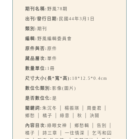
期刊名稱:
野風78期
出刊/發行日期:
民國44年3月1日
類別:
期刊
編輯:
野風編輯委員會
原件與否:
原件
藏品層次:
單件
數量單位:
1冊
尺寸大小(長*寬*高):
18*12.5*0.4cm
數位化類別:
影像(圖片)
是否數位化:
是
關鍵詞:
朱沉冬 │ 楊振瑛 │ 周曼君 │
鄉愁 │ 橘子 │ 綠意 │ 秋 │ 決鬪
內容目次:
綠眼女神 │ 鄉愁輯 │ 告別 │
橘子 │ 詩三章 │ 一往情深 │ 乞丐和囚