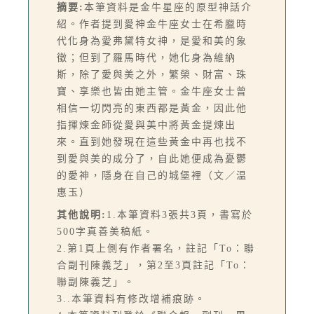
摘要:
本筆資料是金牛星座的原型神話介
紹。作者提到愛神金牛座女士在希臘時
代化身為愛弗黛特女神，是愛和美的象
徵；但到了羅馬時代，她化身為維納
斯，除了愛與美之外，繁榮、財富、珠
寶、享樂也皆由她主管。金牛座女士曾
相信一切閃亮的東西都是黃金，因此他
指揮煉金師從愛與美中將黃金提煉出
來。直到她發現在這些黃金中再也找不
到愛與美的成分了，自此她便成為憂鬱
的愛神，隱身在自己的城堡裡（文／温
惠玉）
其他說明:
1.本筆資料3張共3頁，書寫於
500字真善美稿紙。
2.第1頁上側有作者署名，註記「To：聯
合副刊陳義芝」，第2至3頁註記「To：
聯副陳義芝」。
3..本筆資料有修改增補痕跡。