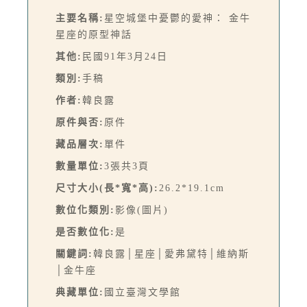
主要名稱:
星空城堡中憂鬱的愛神： 金牛
星座的原型神話
其他:
民國91年3月24日
類別:
手稿
作者:
韓良露
原件與否:
原件
藏品層次:
單件
數量單位:
3張共3頁
尺寸大小(長*寬*高):
26.2*19.1cm
數位化類別:
影像(圖片)
是否數位化:
是
關鍵詞:
韓良露│星座│愛弗黛特│維納斯
│金牛座
典藏單位:
國立臺灣文學館