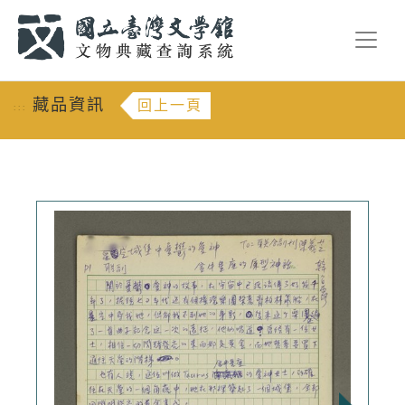
跳到主要內容
:::
藏品資訊
回上一頁
:::