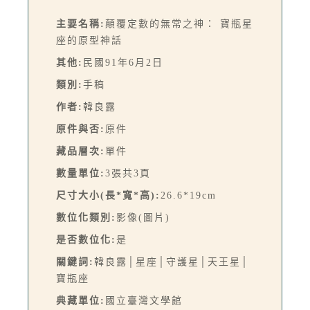
主要名稱:
顛覆定數的無常之神： 寶瓶星
座的原型神話
其他:
民國91年6月2日
類別:
手稿
作者:
韓良露
原件與否:
原件
藏品層次:
單件
數量單位:
3張共3頁
尺寸大小(長*寬*高):
26.6*19cm
數位化類別:
影像(圖片)
是否數位化:
是
關鍵詞:
韓良露│星座│守護星│天王星│
寶瓶座
典藏單位:
國立臺灣文學館