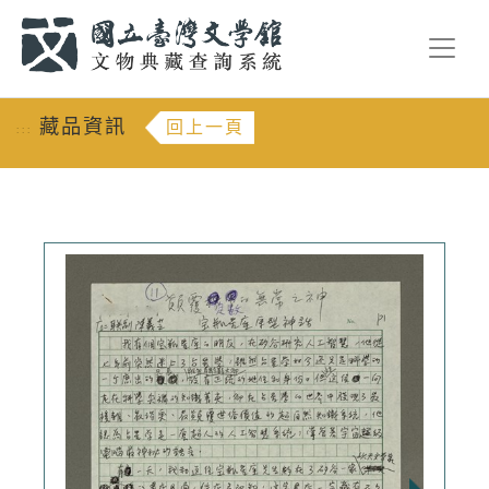
跳到主要內容
:::
藏品資訊
回上一頁
:::