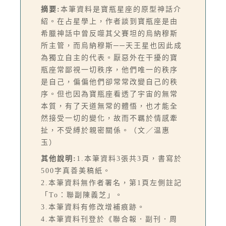
摘要:
本筆資料是寶瓶星座的原型神話介
紹。在占星學上，作者談到寶瓶座是由
希臘神話中曾反噬其父賽坦的烏納穆斯
所主管，而烏納穆斯──天王星也因此成
為獨立自主的代表。厭惡外在干擾的寶
瓶座常鄙視一切秩序，他們唯一的秩序
是自己，偏偏他們卻常常改變自己的秩
序。但也因為寶瓶座看透了宇宙的無常
本質，有了天道無常的體悟，也才能全
然接受一切的變化，故而不羈於情感牽
扯，不受縛於親密關係。（文／温惠
玉）
其他說明:
1.本筆資料3張共3頁，書寫於
500字真善美稿紙。
2.本筆資料無作者署名，第1頁左側註記
「To：聯副陳義芝」。
3.本筆資料有修改增補痕跡。
4.本筆資料刊登於《聯合報．副刊．周