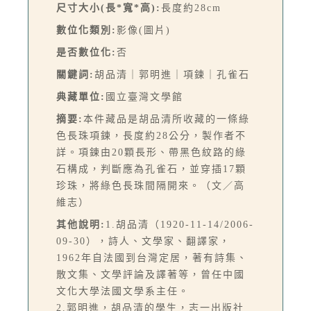
尺寸大小(長*寬*高):
長度約28cm
數位化類別:
影像(圖片)
是否數位化:
否
關鍵詞:
胡品清｜郭明進｜項鍊｜孔雀石
典藏單位:
國立臺灣文學館
摘要:
本件藏品是胡品清所收藏的一條綠
色長珠項鍊，長度約28公分，製作者不
詳。項鍊由20顆長形、帶黑色紋路的綠
石構成，判斷應為孔雀石，並穿插17顆
珍珠，將綠色長珠間隔開來。（文／高
維志）
其他說明:
1.胡品清（1920-11-14/2006-
09-30），詩人、文學家、翻譯家，
1962年自法國到台灣定居，著有詩集、
散文集、文學評論及譯著等，曾任中國
文化大學法國文學系主任。
2.郭明進，胡品清的學生，志一出版社