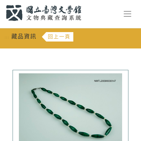
跳到主要內容
:::
藏品資訊
回上一頁
:::