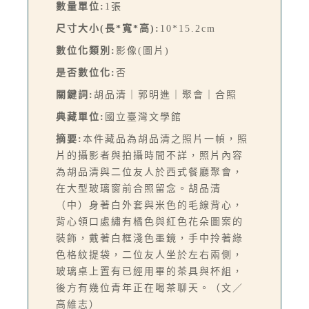
數量單位:
1張
尺寸大小(長*寬*高):
10*15.2cm
數位化類別:
影像(圖片)
是否數位化:
否
關鍵詞:
胡品清｜郭明進｜聚會｜合照
典藏單位:
國立臺灣文學館
摘要:
本件藏品為胡品清之照片一幀，照
片的攝影者與拍攝時間不詳，照片內容
為胡品清與二位友人於西式餐廳聚會，
在大型玻璃窗前合照留念。胡品清
（中）身著白外套與米色的毛線背心，
背心領口處繡有橘色與紅色花朵圖案的
裝飾，戴著白框淺色墨鏡，手中拎著綠
色格紋提袋，二位友人坐於左右兩側，
玻璃桌上置有已經用畢的茶具與杯組，
後方有幾位青年正在喝茶聊天。（文／
高維志）