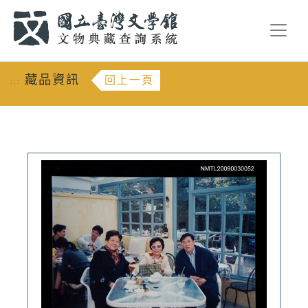
跳到主要內容
:::
藏品資訊
回上一頁
:::