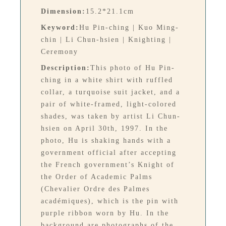
Dimension:
15.2*21.1cm
Keyword:
Hu Pin-ching | Kuo Ming-
chin | Li Chun-hsien | Knighting |
Ceremony
Description:
This photo of Hu Pin-
ching in a white shirt with ruffled
collar, a turquoise suit jacket, and a
pair of white-framed, light-colored
shades, was taken by artist Li Chun-
hsien on April 30th, 1997. In the
photo, Hu is shaking hands with a
government official after accepting
the French government’s Knight of
the Order of Academic Palms
(Chevalier Ordre des Palmes
académiques), which is the pin with
purple ribbon worn by Hu. In the
background are photographs of the