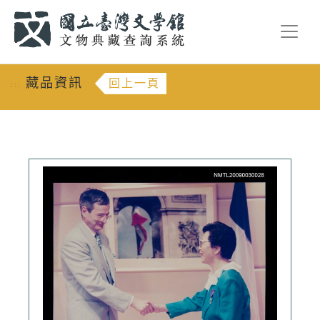
跳到主要內容
:::
藏品資訊
回上一頁
:::