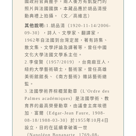
國政府官員握手，兩人後方有凱旋門的
照片與法國國旗，本藏品應於胡品清授
勳典禮上拍攝。（文／高維志）
其他說明:
1.胡品清（1920-11-14/2006-
09-30），詩人、文學家、翻譯家，
1962年自法國到台灣定居，著有詩集、
散文集、文學評論及譯著等，曾任中國
文化大學法國文學系主任。
2.李俊賢（1957/2019），台南麻豆人，
紐約大學藝術碩士，藝術家，曾任高雄
美術館館長、《南方藝術》雜誌藝術總
監。
3.法國學術界棕櫚葉勳章（L'Ordre des
Palmes académiques）是法國學術、教
育界的最高榮譽勳章，由議會主席埃德
加．富爾（Edgar-Jean Faure, 1908-
08-18/1988-03-30）於1955年10月4日
設立，目的在延續拿破崙一世
（Napoléon Bonaparte, 1769-08-