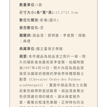
數量單位:
1張
尺寸大小(長*寬*高):
15.2*21.1cm
數位化類別:
影像(圖片)
是否數位化:
否
關鍵詞:
胡品清｜郭明進｜李俊賢｜授勳
｜典禮
典藏單位:
國立臺灣文學館
摘要:
本件藏品為胡品清之照片一幀，照
片的攝影者為藝術家李俊賢，拍攝時間
為1997年4月30日。照片內容為胡品清
接受法國政府頒贈的學術界棕櫚葉騎士
勳章（Chevalier Ordre des Palmes
académiques），畫面中胡品清女士左胸
前紫色緞帶即是該勳章，胡品清身著白
色荷葉邊衣領的襯衣、湖水綠套裝外
套，戴著白框淺色墨鏡，正與時任的法